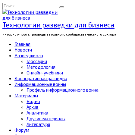
Перейти
Search
к
for:
содержанию
Технологии разведки для бизнеса
интернет-портал разведывательного сообщества частного сектора
Главная
Новости
Разведшкола
Глоссарий
Методология
Онлайн-учебники
Корпоративная разведка
Информационные войны
Профиль информационного воина
Материалы
Видео
Архив
Аналитика
Другие материалы
Литература
Форум