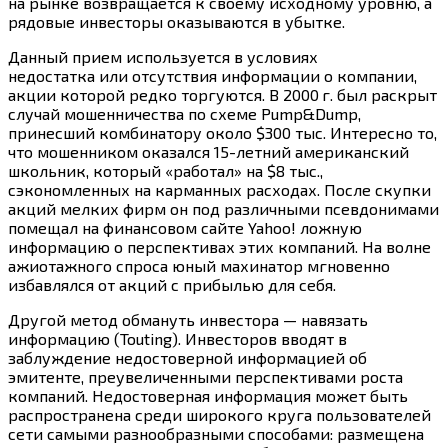
на рынке возвращается к своему исходному уровню, а
рядовые инвесторы оказываются в убытке.
Данный прием используется в условиях
недостатка или отсутствия информации о компании,
акции которой редко торгуются. В
2000 г.
был раскрыт
случай мошенничества по схеме Pump&Dump,
принесший комбинатору около $300 тыс. Интересно то,
что мошенником оказался 15-летний американский
школьник, который «работал» на $8 тыс.,
сэкономленных на карманных расходах. После скупки
акций мелких фирм он под различными псевдонимами
помещал на финансовом сайте Yahoo! ложную
информацию о перспективах этих компаний. На волне
ажиотажного спроса юный махинатор мгновенно
избавлялся от акций с прибылью для себя.
Другой метод обмануть инвестора — навязать
информацию (Touting). Инвесторов вводят в
заблуждение недостоверной информацией об
эмитенте, преувеличенными перспективами роста
компаний. Недостоверная информация может быть
распространена среди широкого круга пользователей
сети самыми разнообразными способами: размещена