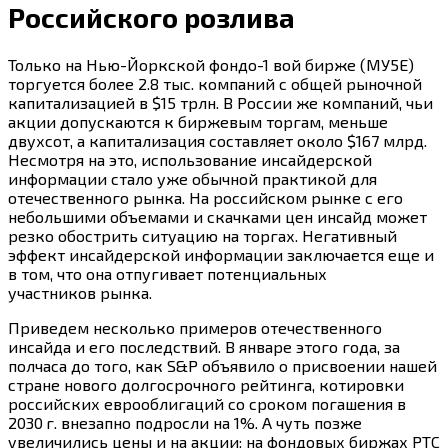
Российского розлива
Только на Нью-Йоркской фондо-1 вой бирже (МУ5Е)
торгуется более 2.8 тыс. компаний с общей рыночной
капитализацией в $15 трлн. В России же компаний, чьи
акции допускаются к биржевым торгам, меньше
двухсот, а капитализация составляет около $167 млрд.
Несмотря на это, использование инсайдерской
информации стало уже обычной практикой для
отечественного рынка. На российском рынке с его
небольшими объемами и скачками цен инсайд может
резко обострить ситуацию на торгах. Негативный
эффект инсайдерской информации заключается еще и
в том, что она отпугивает потенциальных
участников рынка.
Приведем несколько примеров отечественного
инсайда и его последствий. В январе этого года, за
полчаса до того, как S&Р объявило о присвоении нашей
стране нового долгосрочного рейтинга, котировки
российских еврооблигаций со сроком погашения в
2030 г.
внезапно подросли на 1%. А чуть позже
увеличились цены и на акции: на фондовых биржах РТС