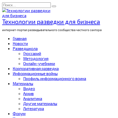
Перейти
Search
к
for:
содержанию
Технологии разведки для бизнеса
интернет-портал разведывательного сообщества частного сектора
Главная
Новости
Разведшкола
Глоссарий
Методология
Онлайн-учебники
Корпоративная разведка
Информационные войны
Профиль информационного воина
Материалы
Видео
Архив
Аналитика
Другие материалы
Литература
Форум