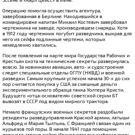
Операцию помогла осуществить агентура,
завербованная в Берлине. Находившийся в
командировке капитан Михаил Костевич завербовал
чертежника на заводе, производившем снаряды. Хотя
в 1912 году чертежник погубит разведчика, выкрав для
него из сейфа подлинные чертежи, которых
немедленно хватились.
После появления на карте мира Государства Рабочих и
Крестьян охота на технические секреты развернулась
вовсю. За новинками авиации, авто- и судостроения
следят специальные отделы ОГПУ (НКВД) и военной
разведки. Самым крупным успехом начала 30-х до сих
пор считается покупка у США за смешные деньги
экспериментального образца танка Уолтера Кристи.
Будущего «отца-основателя» советской серии БТ
вывозят в СССР под видом мирного трактора.
Немало французских военных секретов раздобыли
резиденты разведуправления Красной армии, латыши
Альфред и Мария Тылтынь. С Францией связан один из
курьезов той поры. В начале 1941 года помощник
военного атташе майор Иванов отослал шифрограмму