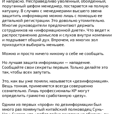
И напрасно. Несправедливо уволенный, обойденный,
поруганный шефом менеджер, постарается на полную
катушку. В случаях с менеджерами высшего звена
защитить информацию можно лишь с помощью ее
детальной регистрации. Это довольно утомительно.
Многие руководители предпочитают держать
сотрудников на «информационной диете». Что ведет к
распространению домыслов и слухов внутри компании
и подрывает общий дух. Впрочем, из многих зол
приходится выбирать меньшее.
Можно и просто ничего никому о себе не сообщать.
Но лучшая защита информации — нападение.
Сообщайте свои секреты первым. Только делайте это
так, чтобы всех запутать.
Это, как вы уже поняли, называется «дезинформация».
Вещь тонкая, применяется всегда совершенно
сознательно. Лишь профессионалы КР могут
определить грамотно сработанную «дезу».
Одним из первых «профи» по дезинформации был
много раз помянутый китайский полководец Сунь-
Цзы. Сказав, что «любая война основана на обмане», он