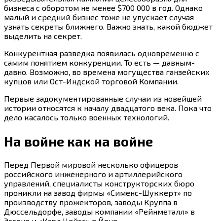
бизнеса с оборотом не менее $700 000 в год. Однако
малый и средний бизнес тоже не упускает случая
узнать секреты ближнего. Важно знать, какой бюджет
выделить на секрет.
Конкурентная разведка появилась одновременно с
самим понятием конкуренции. То есть — давным-
давно. Возможно, во времена могущества ганзейских
купцов или Ост-Индской торговой Компании.
Первые задокументированные случаи из новейшей
истории относятся к началу двадцатого века. Пока что
дело касалось только военных технологий.
На войне как на войне
Перед Первой мировой несколько офицеров
российского инженерного и артиллерийского
управлений, специалисты конструкторских бюро
проникли на завод фирмы «Сименс-Шуккерт» по
производству прожекторов, заводы Круппа в
Дюссельдорфе, заводы компании «Рейнметалл» в
Эссене и «Карл Цейсс» в Йене.