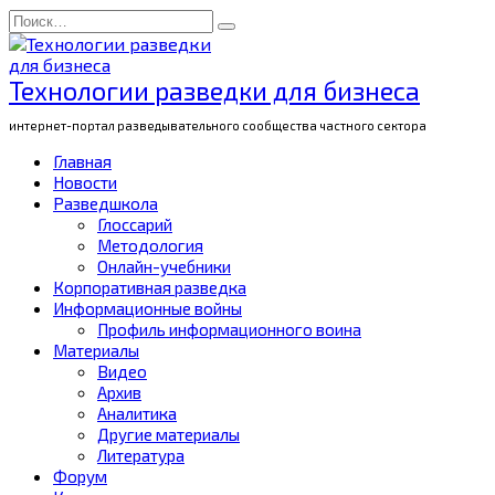
Перейти
Search
к
for:
содержанию
Технологии разведки для бизнеса
интернет-портал разведывательного сообщества частного сектора
Главная
Новости
Разведшкола
Глоссарий
Методология
Онлайн-учебники
Корпоративная разведка
Информационные войны
Профиль информационного воина
Материалы
Видео
Архив
Аналитика
Другие материалы
Литература
Форум