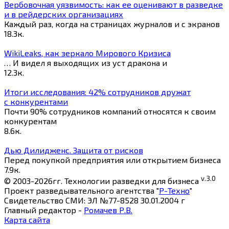
Вербовочная уязвимость: как ее оценивают в разведке
и в рейдерских организациях
Каждый раз, когда на страницах журналов и с экранов
18.3к.
WikiLeaks, как зеркало Мирового Кризиса
… И видел я выходящих из уст дракона и
12.3к.
Итоги исследования: 42% сотрудников дружат
с конкурентами
Почти 90% сотрудников компаний относятся к своим
конкурентам
8.6к.
Дью Дилидженс. Защита от рисков
Перед покупкой предприятия или открытием бизнеса
7.9к.
v.3.0
© 2003-2026гг. Технологии разведки для бизнеса
Проект разведывательного агентства "
Р-Техно
"
Свидетельство СМИ: ЭЛ №77-8528 30.01.2004 г
Главный редактор -
Ромачев Р.В.
Карта сайта