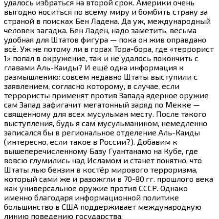
удалось избраться на второй срок. Америки очень
выгодно носиться по всему миру и бомбить страну за
страной в поисках Бен Ладена. Да уж, международный
человек загадка. Бен Ладен, надо заметить, весьма
удобная для Штатов фигура — пока он жив оправдано
всё. Уж не потому ли в горах Тора-бора, где «террорист
1» попал в окружение, так и не удалось покончить с
главами Аль-Каиды? И ещё одна информация к
размышлению: совсем недавно Штаты выступили с
заявлением, согласно которому, в случае, если
террористы применят против Запада ядерное оружие
сам Запад зафигачит мегатонный заряд по Мекке —
священному для всех мусульман месту. После такого
выступления, будь я сам мусульманином, немедленно
записался бы в региональное отделение Аль-Каиды
(интересно, если такое в России?). Добавим к
вышеперечисленному Базу Гуантанамо на Кубе, где
вовсю глумились над Исламом и станет понятно, что
Штаты лью бензин в костёр мирового терроризма,
который сами же и разожгли в 70-
80 гг.
прошлого века
как универсальное оружие против СССР. Однако
именно благодаря информационной политике
большинство в США поддерживает международную
линию поведению государства.