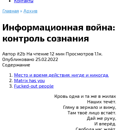
Контакты
Главная
»
Архив
Информационная война:
контроль сознания
Автор
it2b
На чтение
12 мин
Просмотров
1.1к.
Опубликовано
25.02.2022
Содержание
Место и время действия: нигде и никогда.
Matrix has you
Fucked-out people
Кровь одна и та же в жилах
Наших течёт.
Гляну в зеркало и вижу,
Там твоё лицо встаёт.
Дай же руку,
И вперёд.
Свобода нас ждёт,