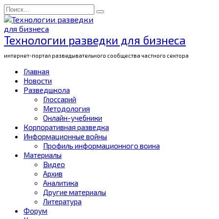
Перейти
Search
к
for:
содержанию
Технологии разведки для бизнеса
интернет-портал разведывательного сообщества частного сектора
Главная
Новости
Разведшкола
Глоссарий
Методология
Онлайн-учебники
Корпоративная разведка
Информационные войны
Профиль информационного воина
Материалы
Видео
Архив
Аналитика
Другие материалы
Литература
Форум