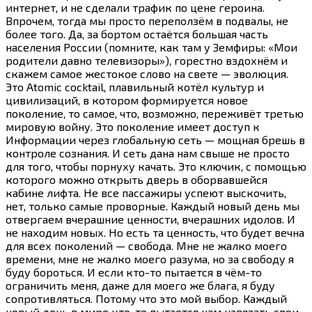
интернет, и не сделали трафик по цене героина.
Впрочем, тогда мы просто переползём в подвалы, не
более того. Да, за бортом остаётся большая часть
населения России (помните, как там у Земфиры: «Мои
родители давно телевизоры»), горестно вздохнём и
скажем самое жестокое слово на свете — эволюция.
Это Atomic cocktail, плавильный котёл культур и
цивилизаций, в котором формируется новое
поколение, то самое, что, возможно, переживёт третью
мировую войну. Это поколение имеет доступ к
Информации через глобальную сеть — мощная брешь в
контроле сознания. И сеть дана нам свыше не просто
для того, чтобы порнуху качать. Это ключик, с помощью
которого можно открыть дверь в оборвавшейся
кабине лифта. Не все пассажиры успеют выскочить,
нет, только самые проворные. Каждый новый день мы
отвергаем вчерашние ценности, вчерашних идолов. И
не находим новых. Но есть та ценность, что будет вечна
для всех поколений — свобода. Мне не жалко моего
времени, мне не жалко моего разума, но за свободу я
буду бороться. И если
кто-то
пытается в
чём-то
ограничить меня, даже для моего же блага, я буду
сопротивляться. Потому что это мой выбор. Каждый
новый день в мире
кто-то
пытается нам навязать свои