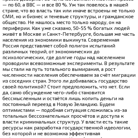
— по 60, а ВВС — и все 80 %. Уж так повелось в нашей
стране, что во власть так или иначе встроены не только
СМИ, но и бизнес и теневые структуры, и гражданское
общество. Не нашлось место только народу, он на
периферии. Как уже сказано, 50-55 % богатых людей
живёт в Москве и Санкт-Петербурге, большая же часть
населения из экономики выкинута. Современная
Россия представляет собой полигон испытаний
различных теорий, от экономических до
психологических, где долгие годы над населением
проводили всевозможные эксперименты. В результате
мы стали на путь тотального вымирания, а рост
численности населения обеспечиваем за счёт миграции
из соседних стран. Этого ли добивалась государство
своей политикой? Стоит предположить, что нет. Если
да, само обсуждение
чего-либо
становится
бессмысленным и остаётся лишь копить деньги на
постоянный переезд в Новую Зеландию. Будем
оптимистами — подобная ситуация сложилась из-за
тотальных бессознательных просчётов и доступа к
власти криминальных структур. У власти есть такие
ресурсы как разработка государственной идеологии,
без которой и не возможна эффективная