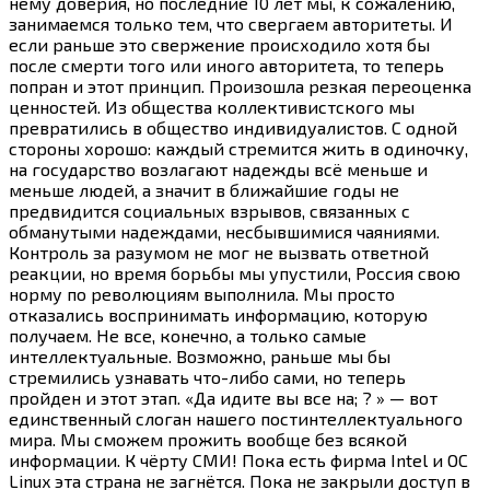
нему доверия, но последние 10 лет мы, к сожалению,
занимаемся только тем, что свергаем авторитеты. И
если раньше это свержение происходило хотя бы
после смерти того или иного авторитета, то теперь
попран и этот принцип. Произошла резкая переоценка
ценностей. Из общества коллективистского мы
превратились в общество индивидуалистов. С одной
стороны хорошо: каждый стремится жить в одиночку,
на государство возлагают надежды всё меньше и
меньше людей, а значит в ближайшие годы не
предвидится социальных взрывов, связанных с
обманутыми надеждами, несбывшимися чаяниями.
Контроль за разумом не мог не вызвать ответной
реакции, но время борьбы мы упустили, Россия свою
норму по революциям выполнила. Мы просто
отказались воспринимать информацию, которую
получаем. Не все, конечно, а только самые
интеллектуальные. Возможно, раньше мы бы
стремились узнавать
что-либо
сами, но теперь
пройден и этот этап. «Да идите вы все на; ? » — вот
единственный слоган нашего постинтеллектуального
мира. Мы сможем прожить вообще без всякой
информации. К чёрту СМИ! Пока есть фирма Intel и ОС
Linux эта страна не загнётся. Пока не закрыли доступ в