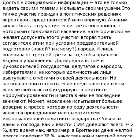
Доступ к официальной информации — это не только
видеть своими глазами и слышать своими ушами. Это
также участие граждан в политических решениях
через своих представителей или напрямую. А каким
может быть это участие, если треть чиновников, с
которыми сталкивается население, категорически не
желает допускать этого участия; вторая треть
согласится с этим при условии предварительной
подготовки (какой? и к чему?) народа. И лишь
половина от третьей трети за то, чтобы привлечь
людей к управлению. Да, нередки встречи
руководителей государства, депутатов с народом,
избирателями, на которых должностные лица
выступают с отчётами о своей деятельности. Но
насколько они открыты, если представители почти
всех ветвей власти фигурируют в рейтинге
коррумпированности и места в нём не последние
занимают. Может, население испытывает большее
доверие к прессе, которая по роду деятельности
является проводником или выразителем
информационной политики государства? Увы и ах,
дамы и господа. Как и власти, СМИ доверяют всего 7-12
%, в то время как, например, в Британии, даже жёлтой
прессе доверяют 36 %, качественной и местной прессе