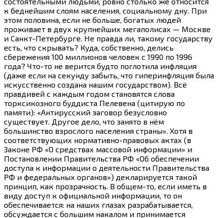
состоятельными людьми, ровно столько же относится
к беднейшим слоям населения, социальному дну. При
этом половина, если не больше, богатых людей
проживает в двух крупнейших мегаполисах — Москве
и Санкт-Петербурге. Не правда ли, такому государству
есть, что скрывать? Куда, собственно, делись
сбережения 100 миллионов человек с 1990 по 1996
года?
Что-то
не верится будто поглотила инфляция
(даже если на секунду забыть, что гиперинфляция была
искусственно создана нашим государством). Всё
правдивей с каждым годом становятся слова
торксикозного буддиста Пелевена (цитирую по
памяти): «Антирусский заговор безусловно
существует. Другое дело, что занято в нём
большинство взрослого населения страны». Хотя в
соответствующих нормативно-правовых актах (в
Законе РФ «О средствах массовой информации» и
Постановлении Правительства РФ «Об обеспечении
доступа к информации о деятельности Правительства
РФ и федеральных органов») декларируется такой
принцип, как прозрачность. В
общем-то
, если иметь в
виду доступ к официальной информации, то он
обеспечивается: на наших глазах разрабатывается,
обсуждается с большим накалом и принимается