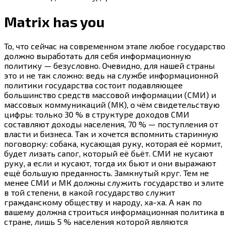
Matrix has you
То, что сейчас на современном этапе любое государство
должно выработать для себя информационную
политику — безусловно. Очевидно, для нашей страны
это и не так сложно: ведь на службе информационной
политики государства состоит подавляющее
большинство средств массовой информации (СМИ) и
массовых коммуникаций (МК), о чём свидетельствую
цифры: только 30 % в структуре доходов СМИ
составляют доходы населения, 70 % — поступления от
власти и бизнеса. Так и хочется вспомнить старинную
поговорку: собака, кусающая руку, которая её кормит,
будет лизать сапог, который её бьёт. СМИ не кусают
руку, а если и кусают, тогда их бьют и они выражают
ещё большую преданность. Замкнутый круг. Тем не
менее СМИ и МК должны служить государство и элите
в той степени, в какой государство служит
гражданскому обществу и народу, ха-ха. А как по
вашему должна строиться информационная политика в
стране, лишь 5 % населения которой являются