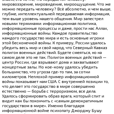
мировоззрение, мировидение, мироощущение. Что же
можно передать человеку? Всё абсолютно, и чем выше,
глубже, интеллектуальней передаваемая информация,
тем выше уровень нашего общения. Мир запестрел
новыми терминами: информационная политика,
информационные процессы и даже, прости нас Аллах,
информационные войны. Каждое правительство
каждого государство мира и есть основные игроки
этой бесконечной войны. К примеру, России удалось
убедить весь мир и свой народ, что Северный Кавказ
полигон военных действий. Будете смеяться, но на
самом деле это не так. Полигон военных действий —
центр России, где взрывают дома и захватывают
концертные залы. Но кое-кому удалось убедить
большинство, что угроза
где-то
там, за сотни
километров. Неплохой пример информационной
войны показывает нам США. С внутренней позиции то,
что делает это государство в мире совершенно
естественно — борьба с терроризмом, все дела.
Удалось сформировать образ врага, который спит и
видит как бы покончить с «самым демократичным
государством в мире». Именно благодаря
информационной войне психопату Джорджу Бушу