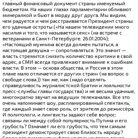
главный финансовый документ страны именуемый
бюджетом. На наших глазах парламентарии обливают
минералкой и бьют в морду друг друга. Мы видим,
чем радуется и чем расстраивается Президент страны:
его удачные остроты («На нашем телевидении много
насилия и того, что называется секс» (на встрече с
ветеранами в Санкт-Петербурге. 26.01.2004);
«Настоящий мужчина всегда должен пытаться, а
настоящая девушка — сопротивляться. Это значит —
власть стремится снизить количество критики в свой
адрес, а СМИ всегда привлекают внимание к ошибкам
власти. В этом — основа общества, и Россия в этом
плане мало отличается от других стран» (на вопрос о
свободе слова.)) так же, как (надо отделять
справедливость журналистской братии и лояльности
пресс-службы главы государства) и не весьма удачные,
многократно звучат на ведущих телеканалах. Все это
очень напоминает шоу, распланированный спектакль,
где каждый знает свою роль, от зрителя до режиссёра.
И политологи, и лингвисты задают себе вопрос:
связаны ли между собой популярность Путина и его
грубость? Означает ли его грубость, что тем самым
президент демонстрирует свою близость народу?
Среди его знаменитых фраз не только премьерное