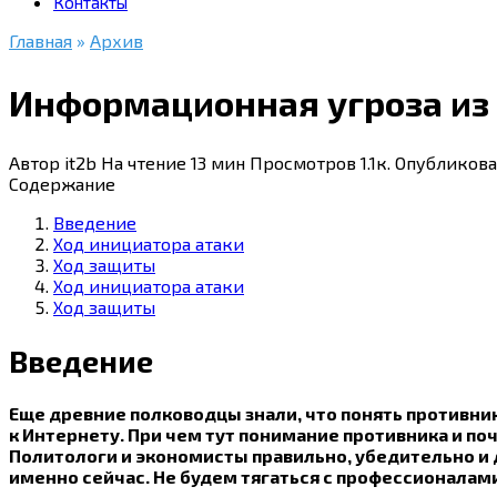
Контакты
Главная
»
Архив
Информационная угроза из 
Автор
it2b
На чтение
13 мин
Просмотров
1.1к.
Опубликова
Содержание
Введение
Ход инициатора атаки
Ход защиты
Ход инициатора атаки
Ход защиты
Введение
Еще древние полководцы знали, что понять противни
к Интернету. При чем тут понимание противника и по
Политологи и экономисты правильно, убедительно и 
именно сейчас. Не будем тягаться с профессионалами,