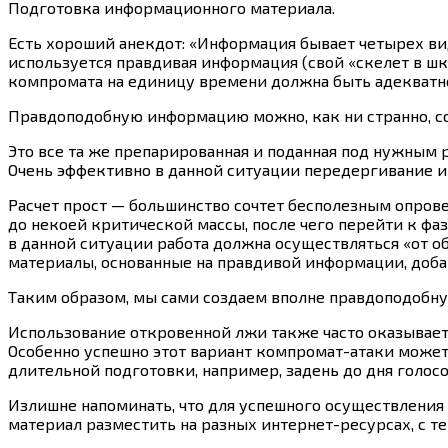
Подготовка информационного материала.
Есть хороший анекдот: «Информация бывает четырех видо
используется правдивая информация (свой «скелет в ш
компромата на единицу времени должна быть адекватн
Правдоподобную информацию можно, как ни странно, созд
Это все та же препарированная и поданная под нужным
Очень эффективно в данной ситуации передергивание и
Расчет прост — большинство сочтет бесполезным опрове
до некоей критической массы, после чего перейти к фаз
в данной ситуации работа должна осуществляться «от об
материалы, основанные на правдивой информации, доба
Таким образом, мы сами создаем вполне правдоподобн
Использование откровенной лжи также часто оказываетс
Особенно успешно этот вариант компромат-атаки может
длительной подготовки, например, задень до дня голосов
Излишне напоминать, что для успешного осуществления
материал разместить на разных интернет-ресурсах, с те