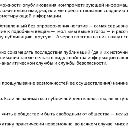
 возможности опубликования компрометирующей информац
ложительно имиджа, или же препятствование созданию т
прометирующей информации.
Оставленный без опровержения негатив — самая серьезна
ние к подобным вещам — мол, «мы выше этого» — и расс
 публикацию, другую… А через полгода на них начнут сс
жно соизмерять последствия публикаций (да и их источни
внимания также нельзя в виду свойства информации нака
-аналитической службы и службы безопасности.
и прощупывание возможностей ее осуществления) начина
 Если не заниматься публичной деятельностью, не вступа
, жить в обществе и быть свободным от общества — нельз
ю атаку практически невозможно, во всяком случае, мис