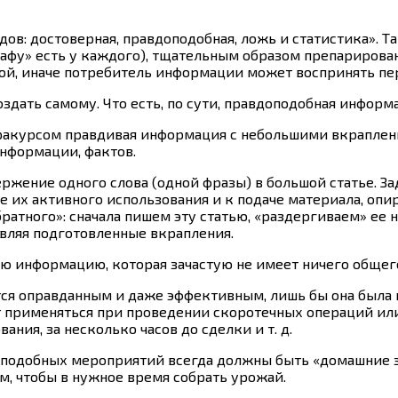
в: достоверная, правдоподобная, ложь и статистика». Та
кафу» есть у каждого), тщательным образом препарирова
ой, иначе потребитель информации может воспринять пе
ать самому. Что есть, по сути, правдоподобная информац
 ракурсом правдивая информация с небольшими вкраплени
нформации, фактов.
ржение одного слова (одной фразы) в большой статье. З
е их активного использования и к подаче материала, опи
ратного»: сначала пишем эту статью, «раздергиваем» ее 
вляя подготовленные вкрапления.
ую информацию, которая зачастую не имеет ничего обще
я оправданным и даже эффективным, лишь бы она была пр
 применяться при проведении скоротечных операций или 
ания, за несколько часов до сделки и т. д.
 подобных мероприятий всегда должны быть «домашние з
м, чтобы в нужное время собрать урожай.