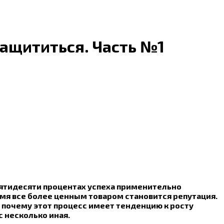
защититься. Часть №1
 пятидесяти процентах успеха применительно
емя все более ценным товаром становится репутация.
 почему этот процесс имеет тенденцию к росту
с несколько иная.