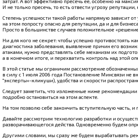
затрат. А вот эффективно пресечь ее, особенно на макс
И не только пресечь, то есть отвести угрозу репутации
Степень успешности такой работы напрямую зависит о
на этом попросту опасно для репутации, да и для бизнес
Просто в большинстве случаев положительное «решение
Ни для кого не секрет: чтобы успешно противостоять
ка
диагностика заболевания, выявление причин его возни
атаками, нужно представлять себе механизм их подгото
а в конечном итоге, и перехватить контроль над этой оп
В этой статье мы ограничим рассмотрение обозначенны
в силу с 1 июля 2006 года Постановление Минсвязи не 
"эксперты«-кликуши), удобства и скорости распростра
Следует заметить, что изложенные ниже рекомендации 
подробно остановиться на этом аспекте.
На том позволю себе закончить вступительную часть, и
Давайте рассмотрим технологию разработки и осуществ
разворачивающегося действа. Одновременно будем опре
Другими словами, мы сразу же будем вырабатывать ре