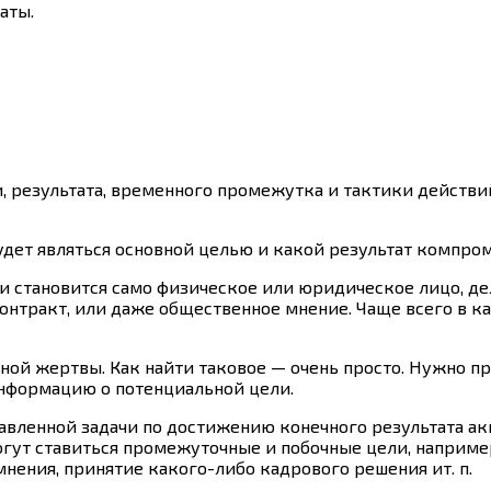
аты.
и, результата, временного промежутка и тактики действ
будет являться основной целью и какой результат компр
и становится само физическое или юридическое лицо, д
онтракт, или даже общественное мнение. Чаще всего в к
нной жертвы. Как найти таковое — очень просто. Нужно 
информацию о потенциальной цели.
тавленной задачи по достижению конечного результата ак
огут ставиться промежуточные и побочные цели, напри
мнения, принятие
какого-либо
кадрового решения ит. п.