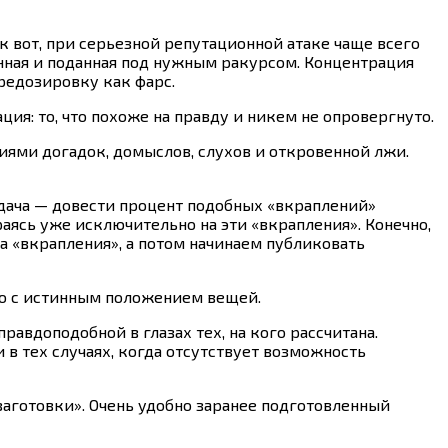
к вот, при серьезной репутационной атаке чаще всего
нная и поданная под нужным ракурсом. Концентрация
редозировку как фарс.
ия: то, что похоже на правду и никем не опровергнуто.
ями догадок, домыслов, слухов и откровенной лжи.
адача — довести процент подобных «вкраплений»
раясь уже исключительно на эти «вкрапления». Конечно,
на «вкрапления», а потом начинаем публиковать
го с истинным положением вещей.
авдоподобной в глазах тех, на кого рассчитана.
в тех случаях, когда отсутствует возможность
аготовки». Очень удобно заранее подготовленный