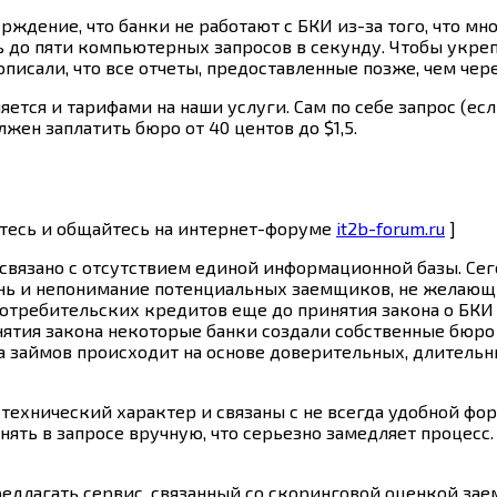
дение, что банки не работают с БКИ из-за того, что мног
ать до пяти компьютерных запросов в секунду. Чтобы укр
исали, что все отчеты, предоставленные позже, чем чере
яется и тарифами на наши услуги. Сам по себе запрос (ес
лжен заплатить бюро от 40 центов до $1,5.
йтесь и общайтесь на интернет-форуме
it2b-forum.ru
]
связано с отсутствием единой информационной базы. Сег
знь и непонимание потенциальных заемщиков, не желающи
отребительских кредитов еще до принятия закона о БКИ 
тия закона некоторые банки создали собственные бюро 
 займов происходит на основе доверительных, длительн
ехнический характер и связаны с не всегда удобной фор
ять в запросе вручную, что серьезно замедляет процесс
едлагать сервис, связанный со скоринговой оценкой зае