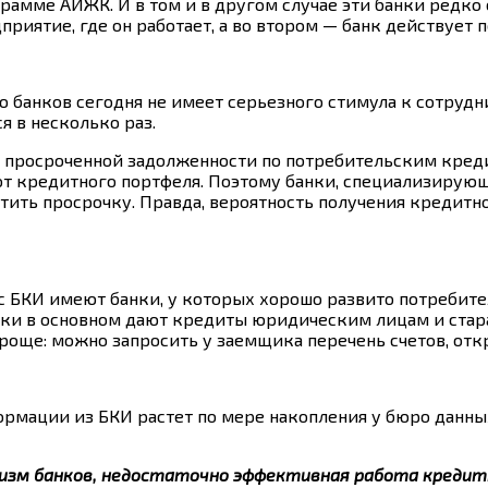
амме АИЖК. И в том и в другом случае эти банки редко 
риятие, где он работает, а во втором — банк действует 
 банков сегодня не имеет серьезного стимула к сотрудн
я в несколько раз.
е просроченной задолженности по потребительским кред
 от кредитного портфеля. Поэтому банки, специализирующ
атить просрочку. Правда, вероятность получения кредит
с БКИ имеют банки, у которых хорошо развито потребите
ки в основном дают кредиты юридическим лицам и стара
роще: можно запросить у заемщика перечень счетов, отк
мации из БКИ растет по мере накопления у бюро данных
зм банков, недостаточно эффективная работа кредит