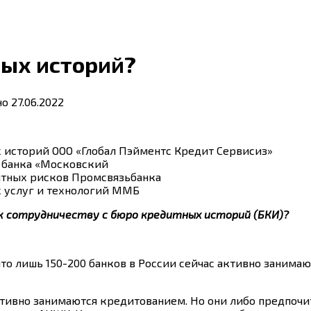
ных историй?
но
27.06.2022
 историй ООО «Глобал Пэйментс Кредит Сервисиз»
ц банка «Московский
итных рисков Промсвязьбанка
х услуг и технологий ММБ
 к сотрудничеству с бюро кредитных историй (БКИ)?
 что лишь 150-200 банков в России сейчас активно зани
ктивно занимаются кредитованием. Но они либо предпоч