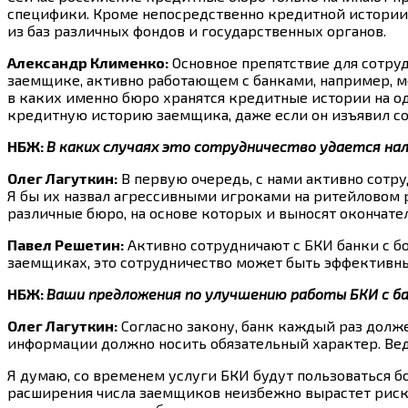
специфики. Кроме непосредственно кредитной истории,
из баз различных фондов и государственных органов.
Александр Клименко:
Основное препятствие для сотруд
заемщике, активно работающем с банками, например, мо
в каких именно бюро хранятся кредитные истории на од
кредитную историю заемщика, даже если он изъявил сог
НБЖ:
В каких случаях это сотрудничество удается на
Олег Лагуткин:
В первую очередь, с нами активно сотр
Я бы их назвал агрессивными игроками на ритейловом 
различные бюро, на основе которых и выносят окончат
Павел Решетин:
Активно сотрудничают с БКИ банки с б
заемщиках, это сотрудничество может быть эффективн
НБЖ:
Ваши предложения по улучшению работы БКИ с б
Олег Лагуткин:
Согласно закону, банк каждый раз долже
информации должно носить обязательный характер. Вед
Я думаю, со временем услуги БКИ будут пользоваться б
расширения числа заемщиков неизбежно вырастет риск 