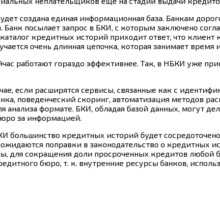
нциальных неплательщиков еще на стадии выдачи кредито
удет создана единая информационная база. Банкам дорог
 Банк посылает запрос в БКИ, с которым заключено согла
 каталог кредитных историй приходит ответ, что клиент
лучается очень длинная цепочка, которая занимает время и
ас работают гораздо эффективнее. Так, в НБКИ уже при
чае, если расширятся сервисы, связанные как с идентифи
нка, поведенческий скоринг, автоматизация методов расп
анализа формате. БКИ, обладая базой данных, могут дела
бюро за информацией.
И большинство кредитных историй будет сосредоточено в
 ожидаются поправки в законодательство о кредитных ист
оны, для сокращения доли просроченных кредитов любой 
редитного бюро, т. к. внутренние ресурсы банков, испо