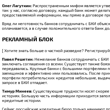
Олег Лагуткин:
Распространенным мифом является утверж
так: у нас, согласно договору, каждый банк может дел
предоставляемой информации, мы прямо в договоре проп
Вряд ли неготовность банков сотрудничать с БКИ объясн
оплачивается, а в случае положительного ответа банк до
РЕКЛАМНЫЙ БЛОК
[ Хотите знать больше о частной разведке? Регистриру
Павел Решетин:
Нежелание банков сотрудничать с БКИ 
заключать соглашения со всеми. Существует также боя
передавалась. Крупные банки с большими портфелями п
заемщиков и эффективно ими пользовались. После приня
портфели потребительских кредитов небольшие, выдача
запросе в БКИ отпадает.
Тимур Минеев:
Существующие трудности носят скорее т
историях. Большую часть информации приходится заполн
кредитные истории.
Сейчас российские кредитные бюро только начинают пр