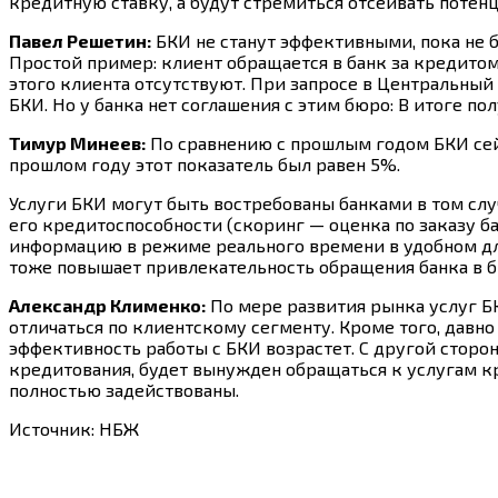
кредитную ставку, а будут стремиться отсеивать поте
Павел Решетин:
БКИ не станут эффективными, пока не б
Простой пример: клиент обращается в банк за кредитом.
этого клиента отсутствуют. При запросе в Центральный
БКИ. Но у банка нет соглашения с этим бюро: В итоге по
Тимур Минеев:
По сравнению с прошлым годом БКИ сейч
прошлом году этот показатель был равен 5%.
Услуги БКИ могут быть востребованы банками в том слу
его кредитоспособности (скоринг — оценка по заказу ба
информацию в режиме реального времени в удобном для 
тоже повышает привлекательность обращения банка в 
Александр Клименко:
По мере развития рынка услуг БК
отличаться по клиентскому сегменту. Кроме того, давно
эффективность работы с БКИ возрастет. С другой стор
кредитования, будет вынужден обращаться к услугам к
полностью задействованы.
Источник: НБЖ