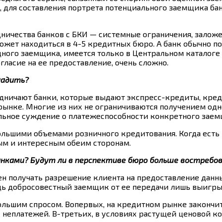
 для составления портрета потенциального заемщика ба
ничества банков с БКИ — системные ограничения, залож
жет находиться в 4-5 кредитных бюро. А банк обычно по
ного заемщика, имеется только в Центральном каталоге 
ласие на ее предоставление, очень сложно.
ладить?
удничают банки, которые выдают экспресс-кредиты, кред
рынке. Многие из них не ограничиваются получением одн
ельное суждение о платежеспособности конкретного заем
ольшими объемами розничного кредитования. Когда есть
ым и интересным обеим сторонам.
анками? Будут ли в перспективе бюро больше востребо
н получать разрешение клиента на предоставление данны
ь добросовестный заемщик от ее передачи лишь выигрыв
ольшим спросом. Вопервых, на кредитном рынке закончитс
неплатежей. В-третьих, в условиях растущей ценовой к