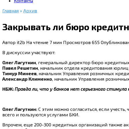
Контакты
Главная
»
Архив
Закрывать ли бюро кредит
Автор
it2b
На чтение
7 мин
Просмотров
655
Опубликова
В дискуссии участвуют:
Олег Лагуткин
, генеральный директор бюро кредитных
Павел Решетин
, начальник отдела кредитования юрли
Тимур Минеев
, начальник Управления розничных кред
Александр Клименко
, начальник Управления розничны
НБЖ:
Правда ли, что у банков нет серьезного стимула
Олег Лагуткин:
С этим можно согласиться, если учесть,
всего и пользуются услугами БКИ.
Впрочем, еще 200-300 кредитных организаций также а