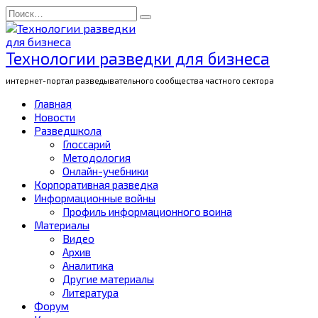
Перейти
Search
к
for:
содержанию
Технологии разведки для бизнеса
интернет-портал разведывательного сообщества частного сектора
Главная
Новости
Разведшкола
Глоссарий
Методология
Онлайн-учебники
Корпоративная разведка
Информационные войны
Профиль информационного воина
Материалы
Видео
Архив
Аналитика
Другие материалы
Литература
Форум