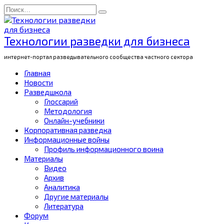
Перейти
Search
к
for:
содержанию
Технологии разведки для бизнеса
интернет-портал разведывательного сообщества частного сектора
Главная
Новости
Разведшкола
Глоссарий
Методология
Онлайн-учебники
Корпоративная разведка
Информационные войны
Профиль информационного воина
Материалы
Видео
Архив
Аналитика
Другие материалы
Литература
Форум