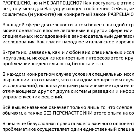
РАЗРЕШЕНО, но и НЕ ЗАПРЕЩЕНО? Как поступать в этих сл
нет, то у меня для Вас удручающее сообщение. Сейчас, им
сошлитесь (и укажите) на конкретный закон РАЗРЕШАЮЩ
В каждой сфере деятельности, а тем более в каждой ст
может оказаться вполне легальным в другой сфере или 
специальных исследований в законодательный диапазо
исследования. Как гласит народное итальянское изречен
В-третьих, разведка, как и любой вид специальных иссл
круга лиц и, исходя из конкретных интересов этого кру
проблем жизнедеятельности, бизнеса и т. п.
В каждом конкретном случае условия специальных иссл
выражении это означает, что в каждом конкретном слу
исследований), использующими различные методы её по
отличающиеся друг от друга системы разведки и инф
управленческих решений.
Всё вышесказанное означает только лишь то, что слеп
обычаям, а также БЕЗ ПЕРЕНАСТРОЙКИ этого опыта на со
В чём ещё безусловная правота моего заочного оппонент
проблематике осуществляет один единственный специа