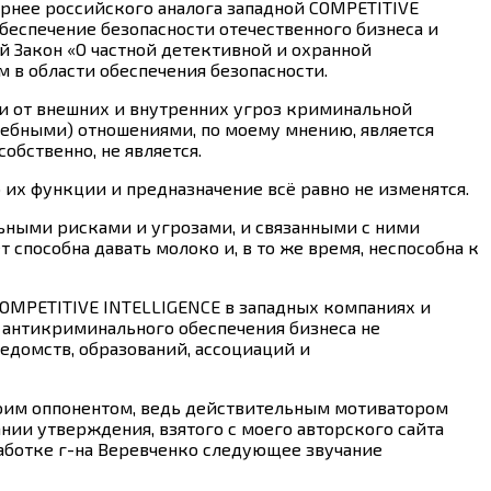
нее российского аналога западной COMPETITIVE
беспечение безопасности отечественного бизнеса и
 Закон «О частной детективной и охранной
м в области обеспечения безопасности.
ии от внешних и внутренних угроз криминальной
ебными) отношениями, по моему мнению, является
бственно, не является.
о их функции и предназначение всё равно не изменятся.
ьными рисками и угрозами, и связанными с ними
 способна давать молоко и, в то же время, неспособна к
COMPETITIVE INTELLIGENCE в западных компаниях и
и антикриминального обеспечения бизнеса не
ведомств, образований, ассоциаций и
, моим оппонентом, ведь действительным мотиватором
ии утверждения, взятого с моего авторского сайта
работке г-на Веревченко следующее звучание