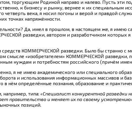
атом, торгующим Родиной направо и налево. Пусть эти по
бственно, к бизнесу и рынку, вернее к их специальным и
ого четверть века, я носил погоны и верой и правдой слу
чих точках напряжённости.
льности? Да, имел в прошлом, в настоящем же, я имею с
ЕСКОЙ разведки, автором и разработчиком которых я не
 и средств КОММЕРЧЕСКОЙ разведки. Было бы странно с мо
рямом смысле «изобретателем» КОММЕРЧЕСКОЙ разведки, п
нным нуждам и потребностям российского (причём именн
евченко, я не имею академического или специального об
оборота и использования информационных массивов и баз 
 в нём определённые познания, образование и практиче
, например, типа:
«Специалист конкурентной разведки н
вает правительство и меняет их по своему усмотрению
рыночных позиций.