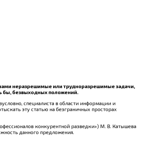
ед нами неразрешимые или трудноразрешимые задачи,
сь бы, безвыходных положений.
езусловно, специалиста в области информации и
отыскать эту статью на безграничных просторах
рофессионалов конкурентной разведки») М. В. Катышева
ожность данного предложения.