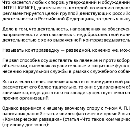
Что касается любых споров, утверждений и обсуждени
INTELLIGENCE), деятельность которой, по мнению подав
регламентируется целой группой действующих российск
деятельности в Российской Федерации», то здесь я выну
Дело в том, что деятельность, направленная на обеспе
направленности или связанных с недобросовестной ко
деятельностью с ярко выраженной контрразведывательно
Называть контрразведку — разведкой, конечно же, можно
Первая способна осуществлять выявление и противобо
объектами, выполняя охранительные и защитные функции.
несению караульной службы в рамках служебного собак
Кстати, если отечественные апологеты конкурентной р
рассмотрят его более тщательно, то они с удивлением 
занимается, ведь для этого на западе существует мног
прочих организаций.
Однако вернёмся к нашему заочному спору с г-ном А. П.
написания данной статьи явился фактически прямой выз
«Коммерческая разведка» (статья «Что такое коммерчес
(привожу дословно):