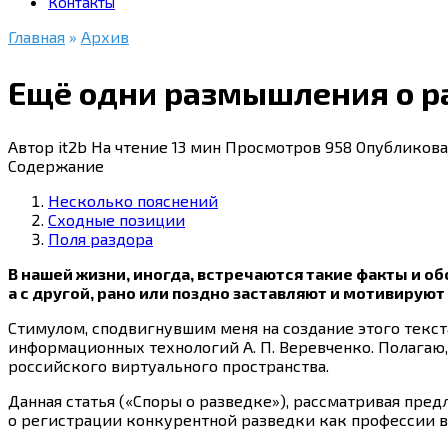
Контакты
Главная
»
Архив
Ещё одни размышления о ра
Автор
it2b
На чтение
13 мин
Просмотров
958
Опубликова
Содержание
Несколько пояснений
Сходные позиции
Поля раздора
В нашей жизни, иногда, встречаются такие факты и 
а с другой, рано или поздно заставляют и мотивируют
Стимулом, сподвигнувшим меня на создание этого текста
информационных технологий А. П. Веревченко. Полагаю,
российского виртуального пространства.
Данная статья («Споры о разведке»), рассматривая пр
о регистрации конкурентной разведки как профессии в