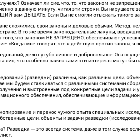
учаях? Означает ли сие, что, то, что законом не запреще
енно в данную минуту, читая эти строки, Вы нарушаете зак
ИЙ вам ДЫШАТЬ. Если Вы не смогли отыскать такого зак
ране сложились свои законы и деловые обычаи. Метод, не
стране. В то же время законодательные лакуны, вводящи
н того, что законом НЕ ЗАПРЕЩЕНО, обеспечивают успеш
ие: «Когда мне говорят, что я действую против закона, я
едований, дело сугубо личное и добровольное. Она осущес
га лиц, что особенно важно сами эти интересы могут быт
едований (разведки) различны, как различны цели, объе
чае мы будем сталкиваться с различными системами сбор
лучения и выстроенные под конкретные цели задачи и у
ормационного обеспечения, обеспечивающие информацио
ое копирование и перенос чужого опыта специальных исс
бственные цели, объекты и задачи разведки (исследован
а? Разведка — это всегда система, даже в том случае ес
лист.