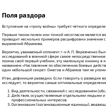
Поля раздора
Вступление на «тропу войны» требует чёткого определе
Первым таким полем или точкой несогласия является во
приводит несколько примеров расшифровки значения сл
выражений Абрамова.
Вероятно, уважаемый оппонент г-н А. П. Веревченко был
исследований в военной сфере самое непосредственное 
помню свой первый учебник, эту маленькую книжку в к
названием «Наставление по обеспечению боевых действий
один небольшой секрет. Ожегов и Абрамов там не упомин
Итак, дефиниция разведки. Если говорить о разведке 
исследует, то вероятно самые оптимальные определения
Вид деятельности, связанной с исследованием (об
Действия, осуществляемые отдельными людьми и г
профессиональных интересов.
Организации (организационные единицы), ведающи