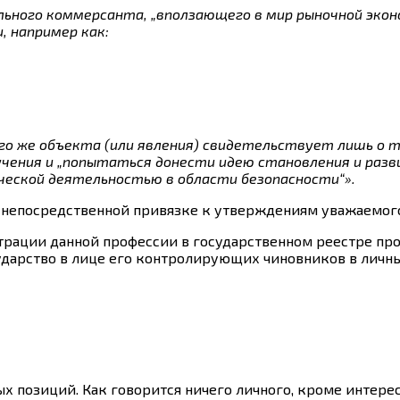
вольного коммерсанта, „вползающего в мир рыночной эк
, например как:
го же объекта (или явления) свидетельствует лишь о т
бучения и „попытаться донести идею становления и раз
еской деятельностью в области безопасности“».
 в непосредственной привязке к утверждениям уважаемого 
страции данной профессии в государственном реестре пр
осударство в лице его контролирующих чиновников в лич
ых позиций. Как говорится ничего личного, кроме интере