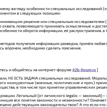
ннему взгляду особенности специальных исследований (п
ппонентом в следующих позициях:
нимающим решения или специальным исследователям (к
о охвата, позволяющего принимать осмысленные и доста
обенности оборота информации, её распространения, а
методов получения информации разведка, причём любая (в
есь впрочем, необходимо сделать пояснение.
йтесь и общайтесь на интернет-форуме
it2b-forum.ru
]
али, НЕ ЕСТЬ ЗАДАЧА специальных исследований. Моральн
ого конкурентные (военные, политические и проч.) пре
ущества, в том числе при принятии управленческих реше
рмации. Легальный [от латинского legalis — законный]—
иниция все понятия законности и незаконности? Означае
решено действующим законодательством? А что если что-