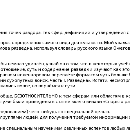
ния точек раздора, тех сфер, дефиниций и утверждения с
прос определения самого вида деятельности. Мой уважае
ова разведка, используя словарь русского языка Ожегов
 бы немало удивлён, узнай он о том, что в некоторых уч
отношение, суть и содержание разведки изучают как это 
расном коленкоровом переплёте форматом чуть больше б
 сухопутных войск. Часть I. Разведка». Кстати, несмотр
ались вовсе, но вернёмся к сути.
вообще, БЕЗОТНОСИТЕЛЬНО к тем сферам или областям в к
 уже были приведены в статье моего визави «Споры о ра
следованием)
чего-нибудь
со специальной целью.
руппами людей, для получения требуемой информации о 
е специальным изучением различных аспектов любых явл