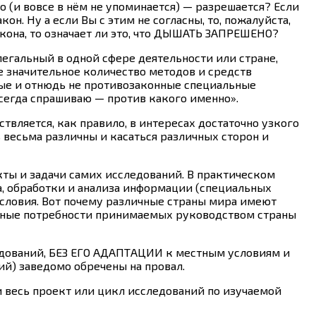
но (и вовсе в нём не упоминается) — разрешается? Если
он. Ну а если Вы с этим не согласны, то, пожалуйста,
она, то означает ли это, что ДЫШАТЬ ЗАПРЕШЕНО?
легальный в одной сфере деятельности или стране,
е значительное количество методов и средств
ные и отнюдь не противозаконные специальные
 всегда спрашиваю — против какого именно».
твляется, как правило, в интересах достаточно узкого
ь весьма различны и касаться различных сторон и
кты и задачи самих исследований. В практическом
а, обработки и анализа информации (специальных
словия. Вот почему различные страны мира имеют
нные потребности принимаемых руководством страны
ледований, БЕЗ ЕГО АДАПТАЦИИ к местным условиям и
ий) заведомо обречены на провал.
ли весь проект или цикл исследований по изучаемой