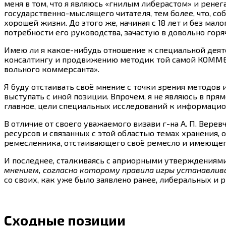
меня в том, что я являюсь «гнилым либерастом» и ренег
государственно-мыслящего читателя, тем более, что, со
хорошей жизни. До этого же, начиная с 18 лет и без мал
потребности его руководства, зачастую в довольно горя
Имею ли я
какое-нибудь
отношение к специальной деяте
консалтингу и продвижению методик той самой КОММЕРЧ
вольного коммерсанта».
Я буду отстаивать своё мнение с точки зрения методов
выступать с иной позиции. Впрочем, я не являюсь в п
главное, цели специальных исследований к информацио
В отличие от своего уважаемого визави г-на А. П. Вер
ресурсов и связанных с этой областью темах хранения, 
ремесленника, отстаивающего своё ремесло и имеющего
И последнее, сталкиваясь с априорными утверждениями
мнением, согласно которому правила игры устанавли
со своих, как уже было заявлено ранее, либеральных и 
Сходные позиции