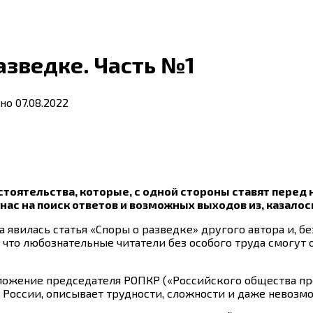
зведке. Часть №1
но
07.08.2022
обстоятельства, которые, с одной стороны ставят пер
 нас на поиск ответов и возможных выходов из, казало
 явилась статья «Споры о разведке» другого автора и, б
 что любознательные читатели без особого труда смогут 
едложение председателя РОПКР («Российского общества п
 России, описывает трудности, сложности и даже невозм