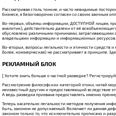
Рассматривая столь тонкие, и часто невидимые посторо
бизнесе, я безоговорочно согласен со своим заочным о
Во-первых, объёмы информации, ДОСТУПНОЙ лицам, при
аналитик), действительно далеки от её всеобъемлющег
обусловлено различными причинами, затрагивающими ос
владельцами информации и информационных ресурсов.
Во-вторых, вопросы легальности и этичности средств и 
более, коммерческая) не рассматривает в принципе. Зд
РЕКЛАМНЫЙ БЛОК
[ Хотите знать больше о частной разведке? Регистриру
Рассмотрение философских категорий этики, читай мор
неизвестный другим и предоставляющий вследствие эт
А ведь разведка призвана предоставлять именно преим
Теперь касательно легальности методов получения инфо
быть, законом не допускаемый. Включает ли данная деф
законом только то, что исключительно прописано и раз