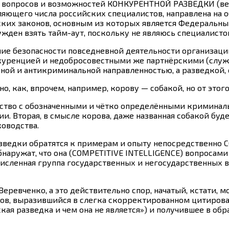
й вопросов и возможностей КОНКУРЕНТНОЙ РАЗВЕДКИ (вер
ляющего числа российских специалистов, направлена на о
их законов, основным из которых является Федеральный
жден взять тайм-аут, поскольку не являюсь специалисто
чение безопасности повседневной деятельности организац
нкуренцией и недобросовестными же партнёрскими (служ
й и антикриминальной направленностью, а разведкой, со
, как, впрочем, например, корову — собакой, но от этог
рство с обозначенными и чётко определёнными криминал
 Вторая, в смысле корова, даже названная собакой будет
оводства.
азведки обратятся к примерам и опыту непосредственно 
обнаружат, что она (COMPETITIVE INTELLIGENCE) вопросам
очисленная группа государственных и негосударственных 
 Веревченко, а это действительно спор, начатый, кстати
ов, выразившийся в слегка скорректированном цитирован
кая разведка и чем она не является») и получившее в об