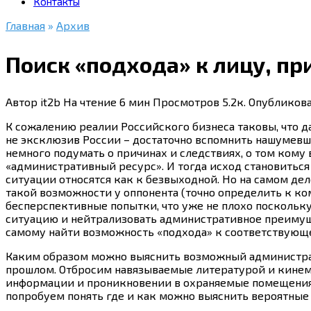
Контакты
Главная
»
Архив
Поиск «подхода» к лицу, 
Автор
it2b
На чтение
6 мин
Просмотров
5.2к.
Опубликов
К сожалению реалии Российского бизнеса таковы, что да
не эксклюзив России – достаточно вспомнить нашумевш
немного подумать о причинах и следствиях, о том кому
«административный ресурс». И тогда исход становиться
ситуации относятся как к безвыходной. Но на самом де
такой возможности у оппонента (точно определить к ко
бесперспективные попытки, что уже не плохо поскольку
ситуацию и нейтрализовать административное преимуще
самому найти возможность «подхода» к соответствующе
Каким образом можно выяснить возможный администрати
прошлом. Отбросим навязываемые литературой и кинем
информации и проникновении в охраняемые помещения. В
попробуем понять где и как можно выяснить вероятные 