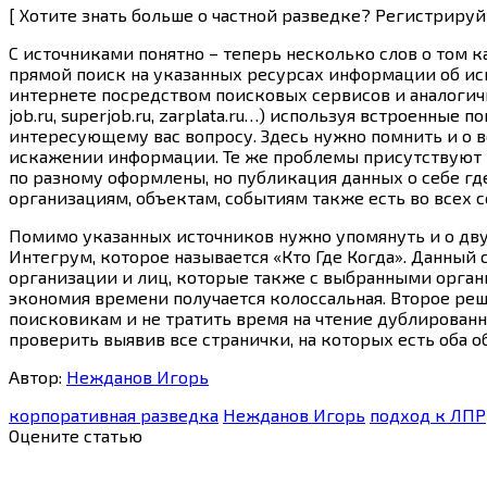
[ Хотите знать больше о частной разведке? Регистриру
С источниками понятно – теперь несколько слов о том 
прямой поиск на указанных ресурсах информации об иск
интернете посредством поисковых сервисов и аналогична
job.ru, superjob.ru, zarplata.ru…) используя встроенны
интересующему вас вопросу. Здесь нужно помнить и о 
искажении информации. Те же проблемы присутствуют и
по разному оформлены, но публикация данных о себе где
организациям, объектам, событиям также есть во всех с
Помимо указанных источников нужно упомянуть и о двух
Интегрум, которое называется «Кто Где Когда». Данный
организации и лиц, которые также с выбранными органи
экономия времени получается колоссальная. Второе ре
поисковикам и не тратить время на чтение дублированн
проверить выявив все странички, на которых есть оба 
Автор:
Нежданов Игорь
корпоративная разведка
Нежданов Игорь
подход к ЛПР
Оцените статью