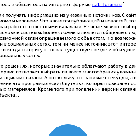
йтесь и общайтесь на интернет-форуме
it2b-forum.ru
]
как получать информацию из указанных источников. С сай
омом человеке. Что касается публикаций и новостей, то
я работа с новостными каналами. Резюме можно «выбирать
е поисковые системы. Более сложным является общение с л
возможной связи опрашиваемого с объектом, и о возмож
 в социальных сетях, тем ни менее источник этот инте
 и когда ты присутствовал существует везде и объединен
оциальных сетях.
 решениях, которые значительно облегчают работу в дан
 сервис позволяет выбрать из всего многообразия упоми
зациями связаны. А по скольку это занимает секунды, а
шение это программа «СайтСпутник», которая позволяет
ых материалов. Кроме того при появлении версии связан
объекта…