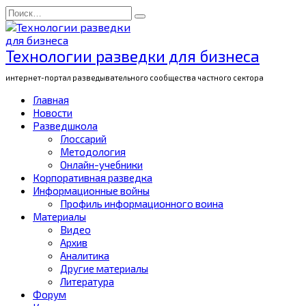
Перейти
Search
к
for:
содержанию
Технологии разведки для бизнеса
интернет-портал разведывательного сообщества частного сектора
Главная
Новости
Разведшкола
Глоссарий
Методология
Онлайн-учебники
Корпоративная разведка
Информационные войны
Профиль информационного воина
Материалы
Видео
Архив
Аналитика
Другие материалы
Литература
Форум