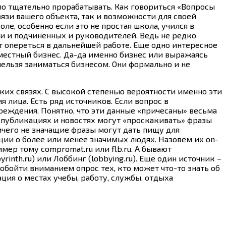
мо тщательно прорабатывать. Как говориться «Вопросы
язи вашего объекта, так и возможности для своей
ле, особенно если это не простая школа, учился в
и и подчиненных и руководителей. Ведь не редко
т опереться в дальнейшей работе. Еще одно интересное
вместный бизнес. Да-да именно бизнес или выражаясь
нельзя заниматься бизнесом. Они формально и не
ких связях. С высокой степенью вероятности именно эти
 лица. Есть ряд источников. Если вопрос в
еждения. Понятно, что эти данные «причесаны» весьма
в публикациях и новостях могут «проскакивать» фразы
ичего не значащие фразы могут дать пищу для
ии о более или менее значимых людях. Назовем их on-
мер тому compromat.ru или flb.ru. А бывают
th.ru) или Лоббинг (lobbying.ru). Еще один источник –
я обойти вниманием опрос тех, кто может
что-то
знать об
ия о местах учебы, работу, службы, отдыха