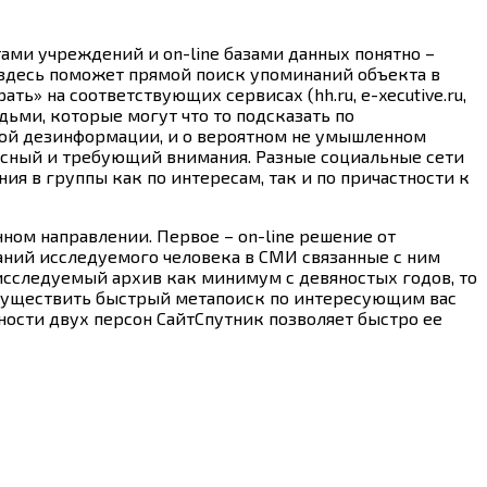
тами учреждений и on-line базами данных понятно –
 здесь поможет прямой поиск упоминаний объекта в
» на соответствующих сервисах (hh.ru, e-xecutive.ru,
юдьми, которые могут что то подсказать по
ной дезинформации, и о вероятном не умышленном
ресный и требующий внимания. Разные социальные сети
ия в группы как по интересам, так и по причастности к
ном направлении. Первое – on-line решение от
наний исследуемого человека в СМИ связанные с ним
 исследуемый архив как минимум с девяностых годов, то
 осуществить быстрый метапоиск по интересующим вас
ности двух персон СайтСпутник позволяет быстро ее