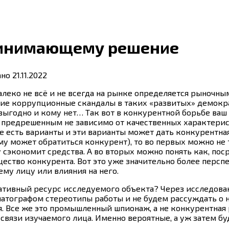
принимающему решение
ано
21.11.2022
леко не всё и не всегда на рынке определяется рыночным
ие коррупционные скандалы в таких «развитых» демокра
 выгодно и кому нет… Так вот в конкурентной борьбе ваш
 предрешенным не зависимо от качественных характерист
ле есть варианты и эти варианты может дать конкурентна
му может обратиться конкурент), то во первых можно не 
 сэкономит средства. А во вторых можно понять как, по
ство конкурента. Вот это уже значительно более перспе
му лицу или влияния на него.
вный ресурс исследуемого объекта? Через исследование
атографом стереотипы работы и не будем рассуждать о
се же это промышленный шпионаж, а не конкурентная ра
связи изучаемого лица. Именно вероятные, а уж затем б