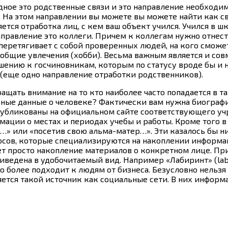
дное это родственные связи и это направление необходи
 На этом направлении вы можете вы можете найти как св
ся отработка лиц, с кем ваш объект учился. Учился в шко
правление это коллеги. Причем к коллегам нужно отнест
перетягивает с собой проверенных людей, на кого сможе
и общие увлечения (хобби). Весьма важным является и со
ошению к госчиновникам, которым по статусу вроде бы и 
 (еще одно направление отработки родственников).
ать внимание на то кто наиболее часто попадается в та
бные данные о человеке? Фактически вам нужна биография
публикованы на официальном сайте соответствующего учр
рмации о местах и периодах учебы и работы. Кроме того 
…» или «посетив свою альма-матер…». Эти казалось бы н
рсов, которые специализируются на накоплении информац
ет просто накопление материалов о конкретном лице. При
дена в удобочитаемый вид. Например «Лабиринт» (labyrin
то более подходит к людям от бизнеса. Безусловно нельз
тся такой источник как социальные сети. В них информац