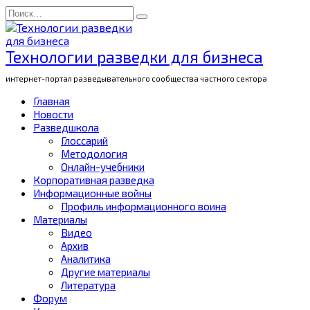
Перейти
Search
к
for:
содержанию
Технологии разведки для бизнеса
интернет-портал разведывательного сообщества частного сектора
Главная
Новости
Разведшкола
Глоссарий
Методология
Онлайн-учебники
Корпоративная разведка
Информационные войны
Профиль информационного воина
Материалы
Видео
Архив
Аналитика
Другие материалы
Литература
Форум