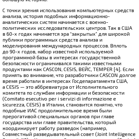
C точки зрения использования компьютерных средств
анализа, история подобных информационно-
аналитических систем начинается с военно-
политических исследовательских центров. Так в США
в 60-х годах начинается эра “закрытых” для широкой
публики программных средств анализа и
моделирования международных процессов. Вплоть
до 90-х годов, набор известной используемой
программной базы в интересах государственной
безопасности ограничивался такими известными
продуктами как CASCON, CESIS, ВЕЙС, TEMPER [4]. Если
принять во внимание, что разработчики CASCON долгое
время работали в интересах Госдепаратамента США,
а CESIS — это аббревиатура от Исполнительного
комитета по службам информации и безопасности
(Comitato esecutivo per i servizi di informazione e
sicurezza, CESIS) в Италии, становится понятно, что
подобные ИАС продолжительное время были
прерогативой специальных органов при главе
государства или главе правительства, который
координирует работу разведок (например,
Совместный разведывательный совет (Joint Intelligence