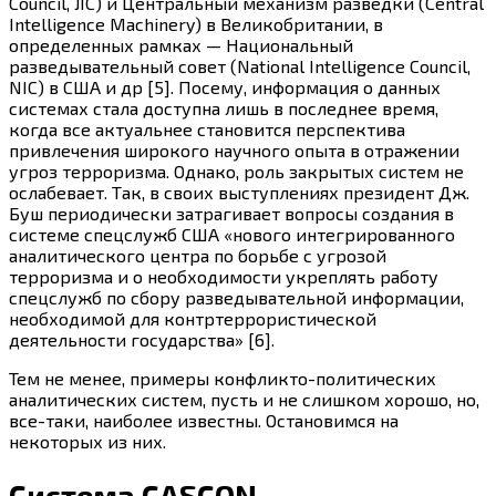
Council, JIC) и Центральный механизм разведки (Central
Intelligence Machinery) в Великобритании, в
определенных рамках — Национальный
разведывательный совет (National Intelligence Council,
NIC) в США и др [5]. Посему, информация о данных
системах стала доступна лишь в последнее время,
когда все актуальнее становится перспектива
привлечения широкого научного опыта в отражении
угроз терроризма. Однако, роль закрытых систем не
ослабевает. Так, в своих выступлениях президент Дж.
Буш периодически затрагивает вопросы создания в
системе спецслужб США «нового интегрированного
аналитического центра по борьбе с угрозой
терроризма и о необходимости укреплять работу
спецслужб по сбору разведывательной информации,
необходимой для контртеррористической
деятельности государства» [6].
Тем не менее, примеры конфликто-политических
аналитических систем, пусть и не слишком хорошо, но,
все-таки, наиболее известны. Остановимся на
некоторых из них.
Система CASCON