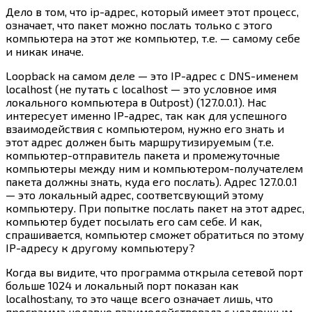
Дело в том, что ip-адрес, который имеет этот процесс,
означает, что пакет можно послать только с этого
компьютера на этот же компьютер, т.е. — самому себе
и никак иначе.
Loopback на самом деле — это IP-адрес с DNS-именем
localhost (не путать с localhost — это условное имя
локального компьютера в Outpost) (127.0.0.1). Нас
интересует именно IP-адрес, так как для успешного
взаимодействия с компьютером, нужно его знать и
этот адрес должен быть маршрутизируемым (т.е.
компьютер-отправитель пакета и промежуточные
компьютеры между ним и компьютером-получателем
пакета должны знать, куда его послать). Адрес 127.0.0.1
— это локальный адрес, соответсвующий этому
компьютеру. При попытке послать пакет на этот адрес,
компьютер будет посылать его сам себе. И как,
спрашивается, компьютер сможет обратиться по этому
IP-адресу к другому компьютеру?
Когда вы видите, что программа открыла сетевой порт
больше 1024 и локальный порт показан как
localhost:any, то это чаще всего означает лишь, что
программа недавно взаимодействовала с удаленным