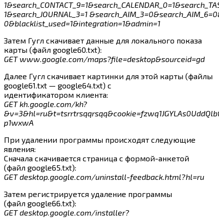
1&search_CONTACT_9=1&search_CALENDAR_0=1&search_TA
1&search_JOURNAL_3=1 &search_AIM_3=0&search_AIM_6=
0&blacklist_used=1&integration=1&admin=1
Затем Гугл скачивает данные для локального показа
карты (файл google60.txt):
GET www.google.com/maps?file=desktop&sourceid=gd
Далее Гугл скачивает картинки для этой карты (файлы
google61.txt — google64.txt) с
идентификатором клиента:
GET kh.google.com/kh?
&v=3&hl=ru&t=tsrrtrsqqrsqq&cookie=fzwq1JGYLAs0UddQlb
p1wxwA
При удалении программы происходят следующие
явления:
Сначала скачивается страница с формой-анкетой
(файл google65.txt):
GET desktop.google.com/uninstall-feedback.html?hl=ru
Затем регистрируется удаление программы
(файл google66.txt):
GET desktop.google.com/installer?