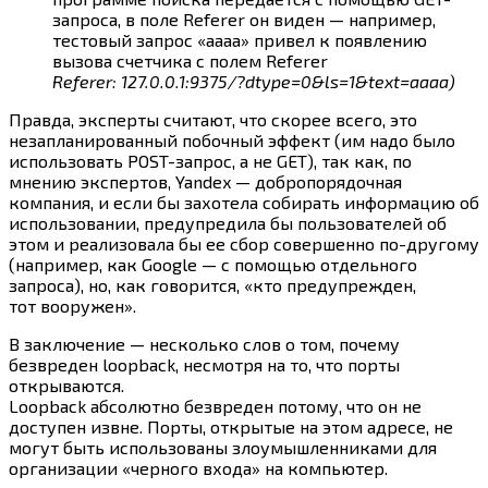
запроса, в поле Referer он виден — например,
тестовый запрос «aaaa» привел к появлению
вызова счетчика с полем Referer
Referer: 127.0.0.1:9375/?dtype=0&ls=1&text=aaaa)
Правда, эксперты считают, что скорее всего, это
незапланированный побочный эффект (им надо было
использовать POST-запрос, а не GET), так как, по
мнению экспертов, Yandex — добропорядочная
компания, и если бы захотела собирать информацию об
использовании, предупредила бы пользователей об
этом и реализовала бы ее сбор совершенно по-другому
(например, как Google — с помощью отдельного
запроса), но, как говорится, «кто предупрежден,
тот вооружен».
В заключение — несколько слов о том, почему
безвреден loopback, несмотря на то, что порты
открываются.
Loopback абсолютно безвреден потому, что он не
доступен извне. Порты, открытые на этом адресе, не
могут быть использованы злоумышленниками для
организации «черного входа» на компьютер.