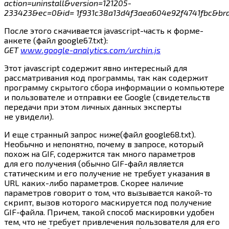
action=uninstall&version=121205-
233423&ec=0&id= 1f931c38a13d4f3aea604e92f4741fbc&br
После этого скачивается javascript-часть к форме-
анкете (файл google67.txt):
GET
www.google-analytics.com/urchin.js
Этот javascript содержит явно интересный для
рассматривания код программы, так как содержит
программу скрытого сбора информации о компьютере
и пользователе и отправки ее Google (свидетельств
передачи при этом личных данных эксперты
не увидели).
И еще странный запрос ниже(файл google68.txt).
Необычно и непонятно, почему в запросе, который
похож на GIF, содержится так много параметров
для его получения (обычно GIF-файл является
статическим и его получение не требует указания в
URL
каких-либо
параметров. Скорее наличие
параметров говорит о том, что вызывается
какой-то
скрипт, вызов которого маскируется под получение
GIF-файла. Причем, такой способ маскировки удобен
тем, что не требует привлечения пользователя для его