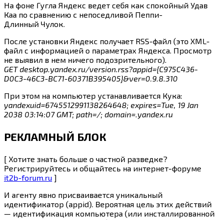
На фоне Гугла Яндекс ведет себя как спокойный Удав
Каа по сравнению с непоседливой Пеппи-
Длинный Чулок.
После установки Яндекс получает RSS-файл (это XML-
файл с информацией о параметрах Яндекса. Просмотр
не выявил в нем ничего подозрительного).
GET desktop.yandex.ru/version.rss?appid={C975C436-
D0C3-46C3-BC71-60371B395405}&ver=0.9.8.310
При этом на компьютер устанавливается Кука:
yandexuid=6745512991138264648; expires=Tue, 19 Jan
2038 03:14:07 GMT; path=/; domain=.yandex.ru
РЕКЛАМНЫЙ БЛОК
[ Хотите знать больше о частной разведке?
Регистрируйтесь и общайтесь на интернет-форуме
it2b-forum.ru
]
И агенту явно присваивается уникальный
идентификатор (appid). Вероятная цель этих действий
— идентификация компьютера (или инсталлированной