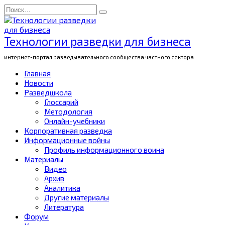
Перейти
Search
к
for:
содержанию
Технологии разведки для бизнеса
интернет-портал разведывательного сообщества частного сектора
Главная
Новости
Разведшкола
Глоссарий
Методология
Онлайн-учебники
Корпоративная разведка
Информационные войны
Профиль информационного воина
Материалы
Видео
Архив
Аналитика
Другие материалы
Литература
Форум