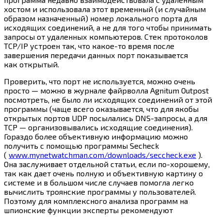
хостом и использовала этот временный (и случайным
образом назначенный) номер локального порта для
исходящих соединений, а не для того чтобы принимать
запросы от удаленных компьютеров. Стек протоколов
TCP/IP устроен так, что
какое-то
время после
завершения передачи данных порт показывается
как открытый.
Проверить, что порт не используется, можно очень
просто — можно в журнале файрволла Agnitum Outpost
посмотреть, не было ли исходящих соединений от этой
программы (чаще всего оказывается, что для якобы
открытых портов UDP посылались DNS-запросы, а для
TCP — организовывались исходящие соединения).
Гораздо более объективную информацию можно
получить с помощью программы Secheck
(
www.mynetwatchman.com/downloads/seccheck.exe
).
Она заслуживает отдельной статьи, если по-хорошему,
так как дает очень полную и объективную картину о
системе и в большом числе случаев помогла легко
вычислить троянские программы у пользователей.
Поэтому для комплексного анализа программ на
шпионские функции эксперты рекомендуют