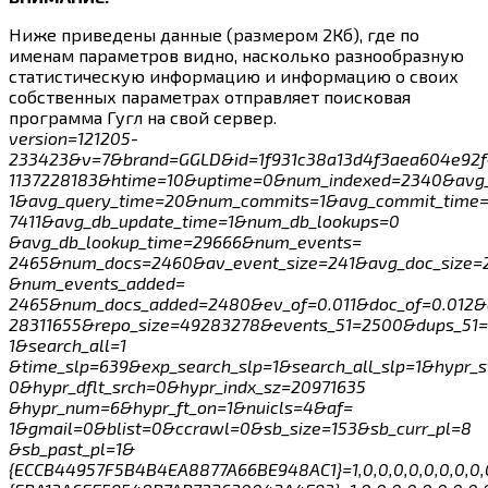
Ниже приведены данные (размером 2Кб), где по
именам параметров видно, насколько разнообразную
статистическую информацию и информацию о своих
собственных параметрах отправляет поисковая
программа Гугл на свой сервер.
version=121205-
233423&v=7&brand=GGLD&id=1f931c38a13d4f3aea604e92f4
1137228183&htime=10&uptime=0&num_indexed=2340&avg_
1&avg_query_time=20&num_commits=1&avg_commit_time=
7411&avg_db_update_time=1&num_db_lookups=0
&avg_db_lookup_time=29666&num_events=
2465&num_docs=2460&av_event_size=241&avg_doc_size=
&num_events_added=
2465&num_docs_added=2480&ev_of=0.011&doc_of=0.012&d
28311655&repo_size=49283278&events_51=2500&dups_51=
1&search_all=1
&time_slp=639&exp_search_slp=1&search_all_slp=1&hypr_s
0&hypr_dflt_srch=0&hypr_indx_sz=20971635
&hypr_num=6&hypr_ft_on=1&nuicls=4&af=
1&gmail=0&blist=0&ccrawl=0&sb_size=153&sb_curr_pl=8
&sb_past_pl=1&
{ECCB44957F5B4B4EA8877A66BE948AC1}=1,0,0,0,0,0,0,0,0,0