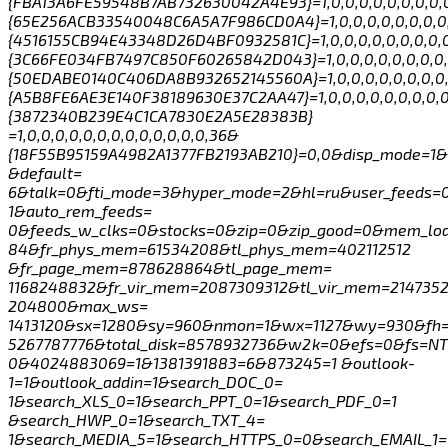
{FBA13A6FE59548B7AB732630042A4E93}=1,0,0,0,0,0,0,0,0,0
{65E256ACB33540048C6A5A7F986CD0A4}=1,0,0,0,0,0,0,0,0,
{4516155CB94E43348D26D4BF0932581C}=1,0,0,0,0,0,0,0,0,0,
{3C66FE034FB7497C850F60265842D043}=1,0,0,0,0,0,0,0,0,
{50EDABE0140C406DA8B932652145560A}=1,0,0,0,0,0,0,0,0,
{A5B8FE6AE3E140F38189630E37C2AA47}=1,0,0,0,0,0,0,0,0,0
{3872340B239E4C1CA7830E2A5E28383B}
=1,0,0,0,0,0,0,0,0,0,0,0,0,0,36&
{18F55B95159A4982A1377FB2193AB210}=0,0&disp_mode=1
&default=
6&talk=0&fti_mode=3&hyper_mode=2&hl=ru&user_feeds=0
1&auto_rem_feeds=
0&feeds_w_clks=0&stocks=0&zip=0&zip_good=0&mem_lo
84&fr_phys_mem=61534208&tl_phys_mem=402112512
&fr_page_mem=878628864&tl_page_mem=
1168248832&fr_vir_mem=2087309312&tl_vir_mem=214735
204800&max_ws=
1413120&sx=1280&sy=960&nmon=1&wx=1127&wy=930&fh=
5267787776&total_disk=8578932736&w2k=0&efs=0&fs=N
0&4024883069=1&1381391883=6&873245=1 &outlook-
1=1&outlook_addin=1&search_DOC_0=
1&search_XLS_0=1&search_PPT_0=1&search_PDF_0=1
&search_HWP_0=1&search_TXT_4=
1&search_MEDIA_5=1&search_HTTPS_0=0&search_EMAIL_1