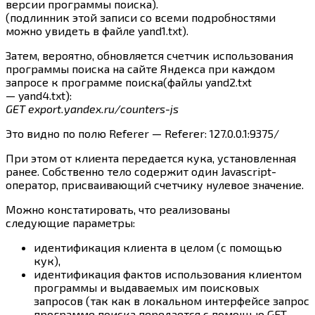
версии программы поиска).
(подлинник этой записи со всеми подробностями
можно увидеть в файле yand1.txt).
Затем, вероятно, обновляется счетчик использования
программы поиска на сайте Яндекса при каждом
запросе к программе поиска(файлы yand2.txt
— yand4.txt):
GET export.yandex.ru/counters-js
Это видно по полю Referer — Referer: 127.0.0.1:9375/
При этом от клиента передается кука, установленная
ранее. Собственно тело содержит один Javascript-
оператор, присваивающий счетчику нулевое значение.
Можно констатировать, что реализованы
следующие параметры:
идентификация клиента в целом (с помощью
кук),
идентификация фактов использования клиентом
программы и выдаваемых им поисковых
запросов (так как в локальном интерфейсе запрос
программе поиска передается с помощью GET-