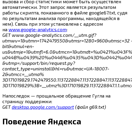
вызова и сбор статистики может быть осуществлен
автоматически. Этот запрос является результатом
работы скрипта, показанного в файле google67.txt, судя
по результатам анализа программы, находящейся в
нем). Связь при этом установлена с адресом
на
www.google-analytics.com
:
GET www.google-analytics.com/__utm.gif?
utmwv=1&utmn=1742479550&utmsr=1280×960&utmsc=32 
bit&utmul=en-
us&utmje=1&utmfl=6.0&utmcn=1&utmdt=%u0421%u04
u044B%u0439%20%u0446%u0435%u043D%u0442%u0440&
&utmp=/support/bin/request.py?
contact_type=uninstall&hl=ru&utmac=UA-18007-
2&utmcc=__utma%
3D171019829.1742479550.1137228847.1137228847.1137228
3D171019829%3B+__utmz%3D171019829.1137228847.1.1
Напоследок — прощальное обращение Гугла на
страницу поддержки:
GET
desktop.google.com/support
(файл g69.txt)
Поведение Яндекса