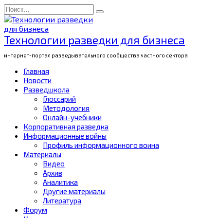
Перейти
Search
к
for:
содержанию
Технологии разведки для бизнеса
интернет-портал разведывательного сообщества частного сектора
Главная
Новости
Разведшкола
Глоссарий
Методология
Онлайн-учебники
Корпоративная разведка
Информационные войны
Профиль информационного воина
Материалы
Видео
Архив
Аналитика
Другие материалы
Литература
Форум