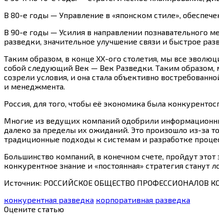
В 80-е годы — Управление в «японском стиле», обеспеч
В 90-е годы — Усилия в направлении познавательного 
разведки, значительное улучшение связи и быстрое ра
Таким образом, в конце ХХ-ого столетия, мы все эволю
собой следующий Век — Век Разведки. Таким образом, м
созрели условия, и она стала объективно востребован
и менеджмента.
Россия, для того, чтобы её экономика была конкурентосп
Многие из ведущих компаний одобрили информационные 
далеко за пределы их ожиданий. Это произошло из-за т
традиционные подходы к системам и разработке проце
Большинство компаний, в конечном счете, пройдут этот 
конкурентное знание и «постоянная» стратегия станут л
Источник: РОССИЙСКОЕ ОБЩЕСТВО ПРОФЕССИОНАЛОВ 
конкурентная разведка
корпоративная разведка
Оцените статью