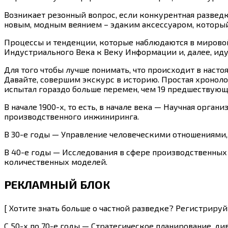
Возникает резонный вопрос, если конкурентная разведка
новым, модным веянием – эдаким аксессуаром, который
Процессы и тенденции, которые наблюдаются в мировой
Индустриального Века к Веку Информации и, далее, иду
Для того чтобы лучше понимать, что происходит в насто
Давайте, совершим экскурс в историю. Простая хронолог
испытал гораздо больше перемен, чем 19 предшествующи
В начале 1900-х, то есть, в начале века — Научная ор
производственного инжиниринга.
В 30-е годы — Управление человеческими отношениями,
В 40-е годы — Исследования в сфере производственных
количественных моделей.
РЕКЛАМНЫЙ БЛОК
[ Хотите знать больше о частной разведке? Регистриру
С 50-х по 70-е годы — Стратегическое планирование, д