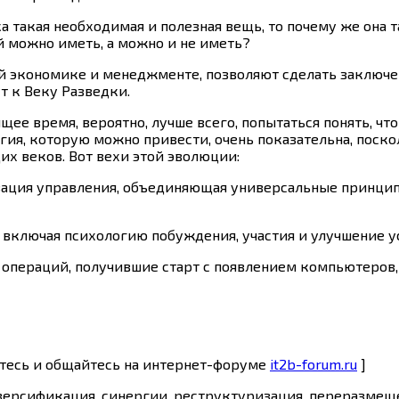
 такая необходимая и полезная вещь, то почему же она т
 можно иметь, а можно и не иметь?
 экономике и менеджменте, позволяют сделать заключен
т к Веку Разведки.
ящее время, вероятно, лучше всего, попытаться понять, 
ия, которую можно привести, очень показательна, поско
х веков. Вот вехи этой эволюции:
ганизация управления, объединяющая универсальные принц
 включая психологию побуждения, участия и улучшение у
 операций, получившие старт с появлением компьютеров,
йтесь и общайтесь на интернет-форуме
it2b-forum.ru
]
иверсификация, синергии, реструктуризация, переразмещ