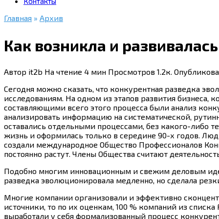
Контакты
Главная
»
Архив
Как возникла и развивалас
Автор
it2b
На чтение
4 мин
Просмотров
1.2к.
Опубликова
Сегодня можно сказать, что конкурентная разведка эв
исследованиям. На одном из этапов развития бизнеса, 
составляющими всего этого процесса были анализ конку
анализировать информацию на систематической, рутинно
оставались отдельными процессами, без
какого-либо
те
жизнь и оформилась только в середине 90-х годов. Люд
создали международное Общество Профессионалов Кон
постоянно растут. Члены Общества считают деятельност
Подобно многим инновационным и свежим деловым иде
разведка эволюционировала медленно, но сделала резк
Многие компании организовали и эффективно сконцентр
источники, то по их оценкам, 100 % компаний из списка
выработали у себя формализованный процесс конкурен