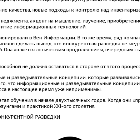
ение качества, новые подходы к контролю над инвентариз
менеджмента, акцент на мышление, изучение, приобретен
звитие информационных технологий.
ционировали в Век Информации. В то же время, ряд комп
ожно сделать вывод, что конкурентная разведка не медли
ной. Она является логическим продолжением, очередным 
особной не должна оставаться в стороне от этого процесс
и разведывательные концепции, которые развивались в 
ого, что информационные и разведывательные концепции 
сса в настоящее время уже неприменимы.
этап обучения в начале двухтысячных годов. Когда они «п
озунгами и практикой XXI-ого столетия.
КОНКУРЕНТНОЙ РАЗВЕДКИ