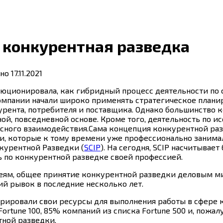
ь конкурентная разведка
но
17.11.2021
олюционировала, как гибридный процесс деятельности п
компании начали широко применять стратегическое плани
рента, потребителя и поставщика. Однако большинство ко
й, повседневной основе. Кроме того, деятельность по и
сного взаимодействия.Сама концепция конкурентной разве
и, которые к тому времени уже профессионально занимал
курентной Разведки (
SCIP
). На сегодня, SCIP насчитывает
ь по конкурентной разведке своей профессией.
ям, общее принятие конкурентной разведки деловым ми
ий рывок в последние несколько лет.
ировали свои ресурсы для выполнения работы в сфере 
 Fortune 100, 85% компаний из списка Fortune 500 и, пож
тной разведки.