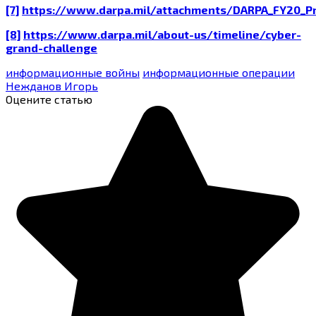
[7]
https://www.darpa.mil/attachments/DARPA_FY20_Pr
[8]
https://www.darpa.mil/about-us/timeline/cyber-
grand-challenge
информационные войны
информационные операции
Нежданов Игорь
Оцените статью