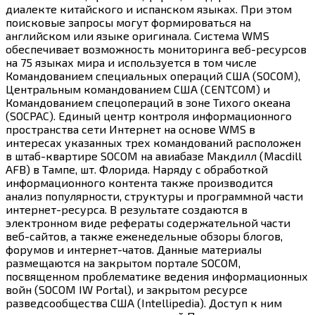
диалекте китайского и испанском языках. При этом
поисковые запросы могут формироваться на
английском или языке оригинала. Система WMS
обеспечивает возможность мониторинга веб-ресурсов
на 75 языках мира и используется в том числе
Командованием специальных операций США (SOCOM),
Центральным командованием США (CENTCOM) и
Командованием спецопераций в зоне Тихого океана
(SOCPAC). Единый центр контроля информационного
пространства сети Интернет на основе WMS в
интересах указанных трех командований расположен
в штаб-квартире SOCOM на авиабазе Макдилл (Macdill
AFB) в Тампе, шт. Флорида. Наряду с обработкой
информационного контента также производится
анализ популярности, структуры и программной части
интернет-ресурса. В результате создаются в
электронном виде рефераты содержательной части
веб-сайтов, а также еженедельные обзоры блогов,
форумов и интернет-чатов. Данные материалы
размещаются на закрытом портале SOCOM,
посвященном проблематике ведения информационных
войн (SOCOM IW Portal), и закрытом ресурсе
разведсообщества США (Intellipedia). Доступ к ним