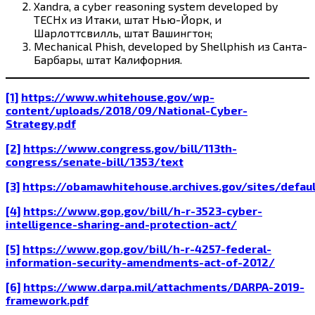
Xandra, a cyber reasoning system developed by
TECHx из Итаки, штат Нью-Йорк, и
Шарлоттсвилль, штат Вашингтон;
Mechanical Phish, developed by Shellphish из Санта-
Барбары, штат Калифорния.
[1]
https://www.whitehouse.gov/wp-
content/uploads/2018/09/National-Cyber-
Strategy.pdf
[2]
https://www.congress.gov/bill/113th-
congress/senate-bill/1353/text
[3]
https://obamawhitehouse.archives.gov/sites/default
[4]
https://www.gop.gov/bill/h-r-3523-cyber-
intelligence-sharing-and-protection-act/
[5]
https://www.gop.gov/bill/h-r-4257-federal-
information-security-amendments-act-of-2012/
[6]
https://www.darpa.mil/attachments/DARPA-2019-
framework.pdf