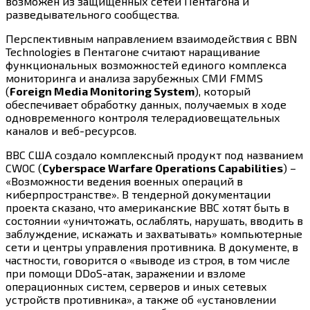
возможен из защищенных сетей Пентагона и
разведывательного сообщества.
Перспективным направлением взаимодействия с BBN
Technologies в Пентагоне считают наращивание
функциональных возможностей единого комплекса
мониторинга и анализа зарубежных СМИ FMMS
(
Foreign Media Monitoring System
), который
обеспечивает обработку данных, получаемых в ходе
одновременного контроля телерадиовещательных
каналов и веб-ресурсов.
ВВС США создало комплексный продукт под названием
CWOC (
Cyberspace Warfare Operations Capabilities
) –
«Возможности ведения военных операций в
киберпространстве». В тендерной документации
проекта сказано, что американские ВВС хотят быть в
состоянии «уничтожать, ослаблять, нарушать, вводить в
заблуждение, искажать и захватывать» компьютерные
сети и центры управления противника. В документе, в
частности, говорится о «выводе из строя, в том числе
при помощи DDoS-атак, заражении и взломе
операционных систем, серверов и иных сетевых
устройств противника», а также об «установлении