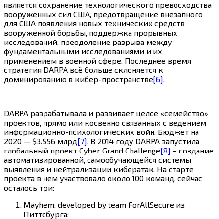
является сохранение технологического превосходства
вооруженных сил США, предотвращение внезапного
для США появления новых технических средств
вооруженной борьбы, поддержка прорывных
исследований, преодоление разрыва между
фундаментальными исследованиями и их
применением в военной сфере. Последнее время
стратегия DARPA всё больше склоняется к
доминированию в кибер-пространстве
[6]
.
DARPA разрабатывала и развивает целое «семейство»
проектов, прямо или косвенно связанных с ведением
информационно-психологических войн. Бюджет на
2020 — $3.556 млрд
[7]
. В 2014 году DARPA запустила
глобальный проект Cyber ​​Grand Challenge
[8]
– создание
автоматизированной, самообучающейся системы
выявления и нейтрализации кибератак. На старте
проекта в нем участвовало около 100 команд, сейчас
осталось три:
Mayhem, developed by team ForAllSecure из
Питтсбурга;