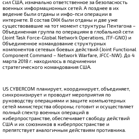
сил США, изначально ответственное за безопасность
военных информационных сетей. А позднее в их
ведение были отданы и инфо-пси операции в
интернете. В состав ОКК были отданы и две уже
существовавшие на тот момент структуры Пентагона –
Объединенная группа по операциям в глобальной сети
(Joint Task Force-Global Network Operations, JTF-GNO) и
Объединенное командование структурных
компонентов сетевых боевых действий (Joint Functional
Component Command – Network Warfare, JFCC-NW). До 4
марта
2018 г.
находилось в подчинении
стратегического командования США.
US CYBERCOM планирует, координирует, объединяет,
синхронизирует и проводит мероприятия по
руководству операциями и защите компьютерных
сетей министерства обороны; готовит и осуществляет
полный спектр военных операций в
киберпространстве, обеспечивает свободу действий
США и их союзников в киберпространстве и
препятствует аналогичным действиям противника.