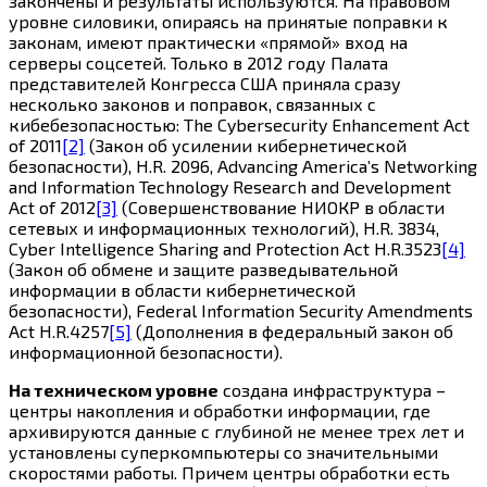
закончены и результаты используются. На правовом
уровне силовики, опираясь на принятые поправки к
законам, имеют практически «прямой» вход на
серверы соцсетей. Только в 2012 году Палата
представителей Конгресса США приняла сразу
несколько законов и поправок, связанных с
кибебезопасностью: The Cybersecurity Enhancement Act
of 2011
[2]
(Закон об усилении кибернетической
безопасности), H.R. 2096, Advancing America’s Networking
and Information Technology Research and Development
Act of 2012
[3]
(Совершенствование НИОКР в области
сетевых и информационных технологий), H.R. 3834,
Cyber Intelligence Sharing and Protection Act H.R.3523
[4]
(Закон об обмене и защите разведывательной
информации в области кибернетической
безопасности), Federal Information Security Amendments
Act H.R.4257
[5]
(Дополнения в федеральный закон об
информационной безопасности).
На техническом уровне
создана инфраструктура –
центры накопления и обработки информации, где
архивируются данные с глубиной не менее трех лет и
установлены суперкомпьютеры со значительными
скоростями работы. Причем центры обработки есть