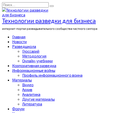
Перейти
Search
к
for:
содержанию
Технологии разведки для бизнеса
интернет-портал разведывательного сообщества частного сектора
Главная
Новости
Разведшкола
Глоссарий
Методология
Онлайн-учебники
Корпоративная разведка
Информационные войны
Профиль информационного воина
Материалы
Видео
Архив
Аналитика
Другие материалы
Литература
Форум