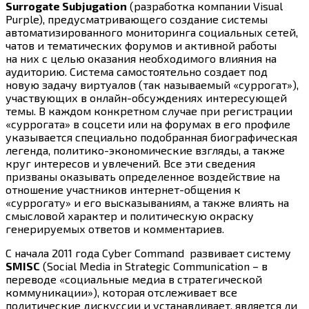
Surrogate Subjugation
(разработка компании Visual
Purple), предусматривающего создание системы
автоматизированного мониторинга социальных сетей,
чатов и тематических форумов и активной работы
на них с целью оказания необходимого влияния на
аудиторию. Система самостоятельно создает под
новую задачу виртуалов (так называемый «суррогат»),
участвующих в онлайн-обсуждениях интересующей
темы. В каждом конкретном случае при регистрации
«суррогата» в соцсети или на форумах в его профиле
указывается специально подобранная биографическая
легенда, политико-экономические взгляды, а также
круг интересов и увлечений. Все эти сведения
призваны оказывать определенное воздействие на
отношение участников интернет-общения к
«суррогату» и его высказываниям, а также влиять на
смысловой характер и политическую окраску
генерируемых ответов и комментариев.
С начала 2011 года Cyber Command развивает систему
SMISC
(Social Media in Strategic Communication – в
переводе «социальные медиа в стратегической
коммуникации»), которая отслеживает все
политические дискуссии и устанавливает, является ли