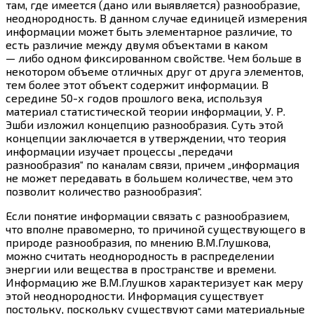
там, где имеется (дано или выявляется) разнообразие,
неоднородность. В данном случае единицей измерения
информации может быть элементарное различие, то
есть различие между двумя объектами в каком
— либо одном фиксированном свойстве. Чем больше в
некотором объеме отличных друг от друга элементов,
тем более этот объект содержит информации. В
середине 50-х годов прошлого века, используя
материал статистической теории информации, У. Р.
Эшби изложил концепцию разнообразия. Суть этой
концепции заключается в утверждении, что теория
информации изучает процессы „передачи
разнообразия“ по каналам связи, причем „информация
не может передавать в большем количестве, чем это
позволит количество разнообразия“.
Если понятие информации связать с разнообразием,
что вполне правомерно, то причиной существующего в
природе разнообразия, по мнению В.М.Глушкова,
можно считать неоднородность в распределении
энергии или вещества в пространстве и времени.
Информацию же В.М.Глушков характеризует как меру
этой неоднородности. Информация существует
постольку, поскольку существуют сами материальные