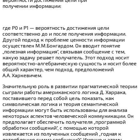
получении информации:
где Р0 и Р1 — вероятность достижения цели
соответственно до и после получения информации.
Другой подход к проблеме ценности информации
осуществлен М.М.Бонгардом. Он вводит понятие
„полезная информация“, связывая сообщение с тем,
какую задачу решает получатель. Этот подход носит
вероятностно-алгебраическую сущность и носит более
общий характер, чем подход, предположений
А.А. Харкевичем.
Значительную роль в развитии прагматической теории
сыграли работы американского логика Д. Харрака,
поставившего перед собой цель показать, как
символическая логика и теория семантической
информации могут быть использованы для анализа
некоторых аспектов человеческой коммуникации. Он
предполагает обеспечить получателя „программой
обработки сообщений“, с помощью которой
извлекается из полученных сообщений „годная к
потреблению сумма сообщений“. Именно к этому