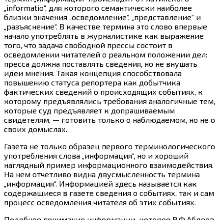
„informatio“, для которого семантически наиболее
близки значения „осведомление“, „представление“ и
„разъяснение“. В качестве термина это слово впервые
начало употреблять в журналистике как выражение
того, что задача свободной прессы состоит в
осведомлении читателей о реальном положении дел:
пресса должна поставлять сведения, но не внушать
идеи мнения. Такая концепция способствовала
повышению статуса репортера как добытчика
фактических сведений о происходящих событиях, к
которому предъявлялись требования аналогичные тем,
которые суд предъявляет к допрашиваемым
свидетелям, — готовить только о наблюдаемом, но не о
своих домыслах.
Газета не только образец первого терминологического
употребления слова „информация“, но и хороший
наглядный пример информационного взаимодействия.
На нем отчетливо видна двусмысленность термина
„информация“. Информацией здесь называется как
содержащиеся в газете сведения о событиях, так и сам
процесс осведомления читателя об этих событиях.
Подобное понимание информации, которое Р.Ф.Абдеев