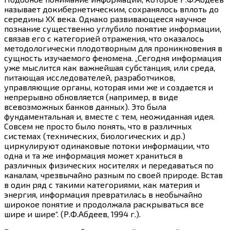
называет докибернетическим, сохранялось вплоть до
середины ХХ века. Однако развивающееся научное
познание существенно углубило понятие информации,
связав его с категорией отражения, что оказалось
методологически плодотворным для проникновения в
сущность изучаемого феномена. „Сегодня информация
уже мыслится как важнейшая субстанция, или среда,
питающая исследователей, разработчиков,
управляющие органы, которая ими же и создается и
непрерывно обновляется (например, в виде
всевозможных банков данных). Это была
фундаментальная и, вместе с тем, неожиданная идея.
Совсем не просто было понять, что в различных
системах (технических, биологических и др.)
циркулируют одинаковые потоки информации, что
одна и та же информация может храниться в
различных физических носителях и передаваться по
каналам, чрезвычайно разным по своей природе. Встав
в один ряд с такими категориями, как материя и
энергия, информация превратилась в необычайно
широкое понятие и продолжала раскрываться все
шире и шире“. (Р.Ф.Абдеев, 1994 г.).