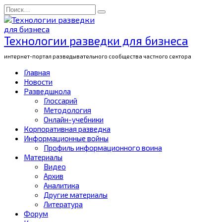
Перейти
Search
к
for:
содержанию
Технологии разведки для бизнеса
интернет-портал разведывательного сообщества частного сектора
Главная
Новости
Разведшкола
Глоссарий
Методология
Онлайн-учебники
Корпоративная разведка
Информационные войны
Профиль информационного воина
Материалы
Видео
Архив
Аналитика
Другие материалы
Литература
Форум