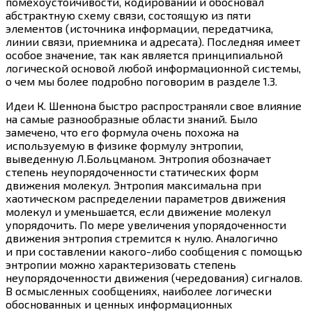
помехоустойчивости, кодировании и обосновал
абстрактную схему связи, состоящую из пяти
элементов (источника информации, передатчика,
линии связи, приемника и адресата). Последняя имеет
особое значение, так как является принципиальной
логической основой любой информационной системы,
о чем мы более подробно поговорим в разделе 1.3.
Идеи К. Шеннона быстро распространяли свое влияние
на самые разнообразные области знаний. Было
замечено, что его формула очень похожа на
используемую в физике формулу энтропии,
выведенную Л.Больцманом. Энтропия обозначает
степень неупорядоченности статических форм
движения молекул. Энтропия максимальна при
хаотическом распределении параметров движения
молекул и уменьшается, если движение молекул
упорядочить. По мере увеличения упорядоченности
движения энтропия стремится к нулю. Аналогично
и при составлении
какого-либо
сообщения с помощью
энтропии можно характеризовать степень
неупорядоченности движения (чередования) сигналов.
В осмысленных сообщениях, наиболее логически
обоснованных и ценных информационных