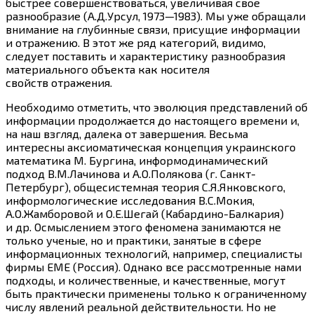
быстрее совершенствоваться, увеличивая свое
разнообразие (А.Д.Урсул, 1973—1983). Мы уже обращали
внимание на глубинные связи, присущие информации
и отражению. В этот же ряд категорий, видимо,
следует поставить и характеристику разнообразия
материального объекта как носителя
свойств отражения.
Необходимо отметить, что эволюция представлений об
информации продолжается до настоящего времени и,
на наш взгляд, далека от завершения. Весьма
интересны аксиоматическая концепция украинского
математика М. Бургина, информодинамический
подход В.М.Лачинова и А.О.Полякова (г. Санкт-
Петербург), общесистемная теория С.Я.Янковского,
информологические исследования В.С.Мокия,
А.О.Жамборовой и О.Е.Шегай (Кабардино-Балкария)
и др. Осмыслением этого феномена занимаются не
только ученые, но и практики, занятые в сфере
информационных технологий, например, специалисты
фирмы ЕМЕ (Россия). Однако все рассмотренные нами
подходы, и количественные, и качественные, могут
быть практически применены только к ограниченному
числу явлений реальной действительности. Но не