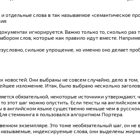
и отдельные слова в так называемое «семантическое про
ия:
документах игнорируется. Важно только то, сколько раз т
абором слов, которые как правило идут вместе. Например
безусловно, сильное упрощение, но именно оно делает пр
 новостей. Они выбраны не совсем случайно, дело в том,
ейшее изложение. Итак, было выбрано несколько заголов
ляется обязательной, некоторые источники утверждают, ч
 то этот шаг можно опустить. Если тексты на английском 
 в английском языке существенно меньше чем в русском. В
 Для стемминга я пользовался алгоритмом Портера.
нном экземпляре. Это тоже необязательный шаг, он не в
так называемые, индексируемые слова, они выделены жир