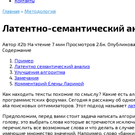
Контакты
Главная
»
Методология
Латентно-семантический а
Автор
it2b
На чтение
7 мин
Просмотров
2.6к.
Опубликов
Содержание
Пример
Латентно семантический анализ
Улучшения алгоритма
Замечания
Комментарий Елены Лариной
Как находить тексты похожие по смыслу? Какие есть а
программистских форумах. Сегодня я расскажу об одно
aka поисковых оптимизаторов. Этот подход называет
ла
Предположим, перед вами стоит задача написать алгори
голову, это выбрать слова которые встречаются исключ
перечислить все возможные слова и что делать в случа
имеющие множество значений. Например, слово «банки»