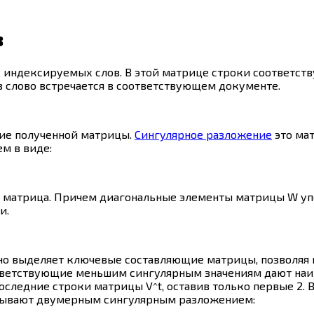
з
у индексируемых слов. В этой матрице строки соответст
з слово встречается в соответствующем документе.
ие полученной матрицы.
Сингулярное разложение
это ма
м в виде:
ная матрица. Причем диагональные элементы матрицы W у
и.
 оно выделяет ключевые составляющие матрицы, позволяя
ответствующие меньшим сингулярным значениям дают наи
ледние строки матрицы V^t, оставив только первые 2. В
азывают двумерным сингулярным разложением: