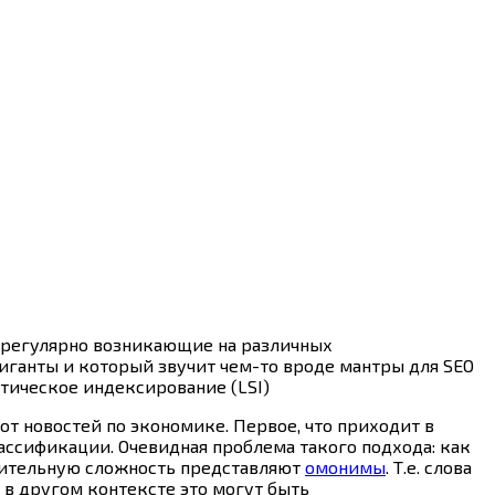
ы регулярно возникающие на различных
гиганты и который звучит
чем-то
вроде мантры для SEO
нтическое индексирование (LSI)
от новостей по экономике. Первое, что приходит в
лассификации. Очевидная проблема такого подхода: как
олнительную сложность представляют
омонимы
. Т.е. слова
 в другом контексте это могут быть