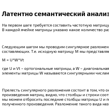
Латентно семантический анали
На первом шаге требуется составить частотную матриц
В каждой ячейке матрицы указано какое количество ра
Следующим шагом мы проводим сингулярное разложен
составляющих. Т.е. исходную матрицу M мы представляе
M = U*W*Vt
где U и Vt – ортогональные матрицы, а W – диагональ
элементы матрицы W называются сингулярными числам
Прелесть сингулярного разложения состоит в том, что
произведения матриц, видно, что столбцы и строки со
мы можем отбросить последние столбцы матрицы U и пос
полученного произведения. Разложение такого вида н