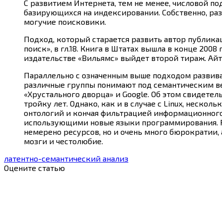
С развитием Интернета, тем не менее, числовой п
базирующихся на индексировании. Собственно, ра
могучие поисковики.
Подход, который старается развить автор публика
поиск», в гл.18. Книга в Штатах вышла в конце 200
издательстве «Вильямс» выйдет второй тираж. Айт
Параллельно с означенным выше подходом развива
различные группы понимают под семантическим веб
«Хрустального дворца» и Google. Об этом свидете
тройку лет. Однако, как и в случае с Linux, неск
онтологий и кончая фильтрацией информационного
использующими новые языки программирования. Раб
немерено ресурсов, но и очень много бюрократии, 
мозги и честолюбие.
латентно-семантический анализ
Оцените статью