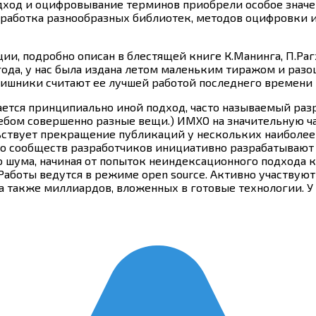
одход и оцифровывание терминов приобрели особое значе
зработка разнообразных библиотек, методов оцифровки 
ции, подробно описан в блестящей книге К.Манинга, П.Р
8 года, у нас была издана летом маленьким тиражом и раз
ишники считают ее лучшей работой последнего времени в
ется принципиально иной подход, часто называемый разр
ом совершенно разные вещи.) ИМХО на значительную час
льствует прекращение публикаций у нескольких наиболее
олько сообществ разработчиков инициативно разрабатывают
 шума, начиная от попыток неиндексационного подхода к
оты ведутся в режиме open source. Активно участвуют 
а также миллиардов, вложенных в готовые технологии. У в