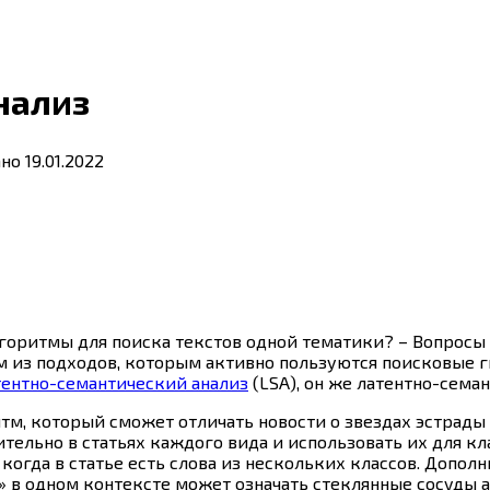
нализ
ано
19.01.2022
лгоритмы для поиска текстов одной тематики? – Вопрос
м из подходов, которым активно пользуются поисковые 
тентно-семантический анализ
(LSA), он же латентно-сема
тм, который сможет отличать новости о звездах эстрады 
ительно в статьях каждого вида и использовать их для к
е когда в статье есть слова из нескольких классов. Доп
 в одном контексте может означать стеклянные сосуды а