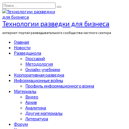
Перейти
Search
к
for:
содержанию
Технологии разведки для бизнеса
интернет-портал разведывательного сообщества частного сектора
Главная
Новости
Разведшкола
Глоссарий
Методология
Онлайн-учебники
Корпоративная разведка
Информационные войны
Профиль информационного воина
Материалы
Видео
Архив
Аналитика
Другие материалы
Литература
Форум