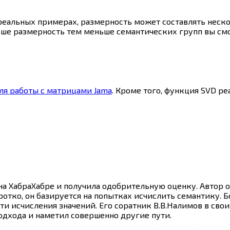
альных примерах, размерность может составлять неско
ньше размерность тем меньше семантических групп вы см
ля работы с матрицами Jama
. Кроме того, функция SVD р
на ХабраХабре и получила одобрительную оценку. Автор 
отко, он базируется на попытках исчислить семантику. Б
и исчисления значений. Его соратник В.В.Налимов в св
одхода и наметил совершенно другие пути.