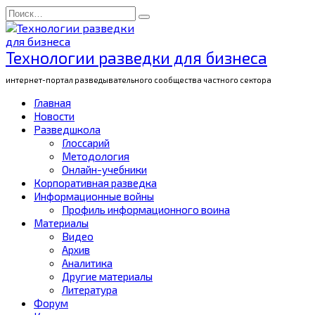
Перейти
Search
к
for:
содержанию
Технологии разведки для бизнеса
интернет-портал разведывательного сообщества частного сектора
Главная
Новости
Разведшкола
Глоссарий
Методология
Онлайн-учебники
Корпоративная разведка
Информационные войны
Профиль информационного воина
Материалы
Видео
Архив
Аналитика
Другие материалы
Литература
Форум