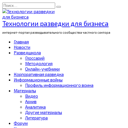
Перейти
Search
к
for:
содержанию
Технологии разведки для бизнеса
интернет-портал разведывательного сообщества частного сектора
Главная
Новости
Разведшкола
Глоссарий
Методология
Онлайн-учебники
Корпоративная разведка
Информационные войны
Профиль информационного воина
Материалы
Видео
Архив
Аналитика
Другие материалы
Литература
Форум