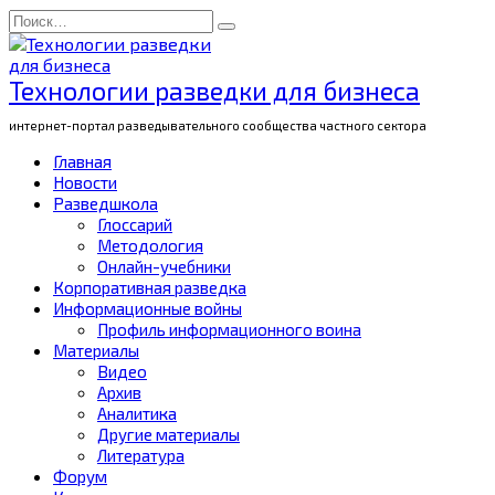
Перейти
Search
к
for:
содержанию
Технологии разведки для бизнеса
интернет-портал разведывательного сообщества частного сектора
Главная
Новости
Разведшкола
Глоссарий
Методология
Онлайн-учебники
Корпоративная разведка
Информационные войны
Профиль информационного воина
Материалы
Видео
Архив
Аналитика
Другие материалы
Литература
Форум