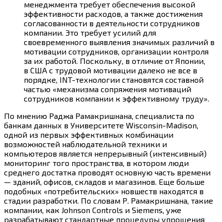
менеджмента требует обеспечения высокой
эффективности расходов, а также достижения
согласованности в деятельности сотрудников
компании. Это требует усилий для
своевременного выявления значимых различий в
мотивации сотрудников, организации контроля
за их работой. Поскольку, в отличие от Японии,
в США с трудовой мотивации далеко не все в
порядке, INT-технологии становятся составной
частью «механизма сопряжения мотиваций
сотрудников компании к эффективному труду».
По мнению Раджа Рамакришнана, специалиста по
банкам данных в Университете Wisconsin-Madison,
одной из первых эффективных комбинации
возможностей наблюдательной техники и
компьютеров является непрерывный (интенсивный)
мониторинг того пространства, в котором люди
среднего достатка проводят основную часть времени
— зданий, офисов, складов и магазинов. Еще больше
подобных «потребительских» новшеств находятся в
стадии разработки. По словам Р. Рамакришнана, такие
компании, как Johnson Controls и Siemens, уже
разрабатывают стандартные процедуры упрощения