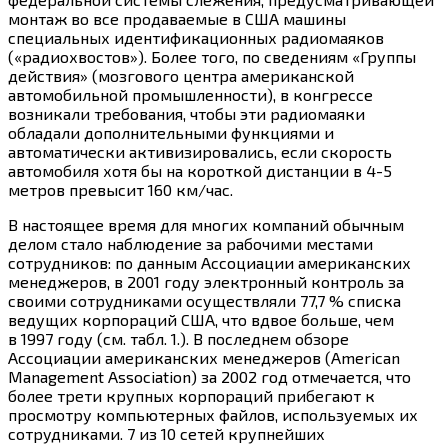
монтаж во все продаваемые в США машины
специальных идентификационных радиомаяков
(«радиохвостов»). Более того, по сведениям «Группы
действия» (мозгового центра американской
автомобильной промышленности), в конгрессе
возникали требования, чтобы эти радиомаяки
обладали дополнительными функциями и
автоматически активизировались, если скорость
автомобиля хотя бы на короткой дистанции в 4-5
метров превысит 160 км/час.
В настоящее время для многих компаний обычным
делом стало наблюдение за рабочими местами
сотрудников: по данным Ассоциации американских
менеджеров, в 2001 году электронный контроль за
своими сотрудниками осуществляли 77,7 % списка
ведущих корпораций США, что вдвое больше, чем
в 1997 году (см. табл. 1.). В последнем обзоре
Ассоциации американских менеджеров (American
Management Association) за 2002 год отмечается, что
более трети крупных корпораций прибегают к
просмотру компьютерных файлов, используемых их
сотрудниками. 7 из 10 сетей крупнейших