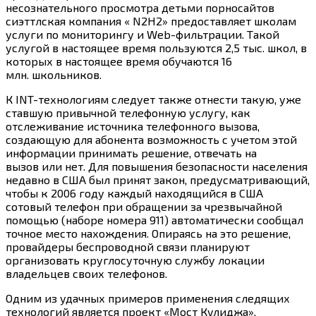
несознательного просмотра детьми порносайтов
сиэттлская компания « N2H2» предоставляет школам
услуги по мониторингу и Web-фильтрации. Такой
услугой в настоящее время пользуются 2,5 тыс. школ, в
которых в настоящее время обучаются 16
млн. школьников.
К INT-технологиям следует также отнести такую, уже
ставшую привычной телефонную услугу, как
отслеживание источника телефонного вызова,
создающую для абонента возможность с учетом этой
информации принимать решение, отвечать на
вызов или нет. Для повышения безопасности населения
недавно в США был принят закон, предусматривающий,
чтобы к 2006 году каждый находящийся в США
сотовый телефон при обращении за чрезвычайной
помощью (наборе номера 911) автоматически сообщал
точное место нахождения. Опираясь на это решение,
провайдеры беспроводной связи планируют
организовать круглосуточную службу локации
владельцев своих телефонов.
Одним из удачных примеров применения следящих
технологий является проект «Мост Кулиджа»,