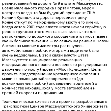
реализованный на дороге № 9 в штате Массачусеттс.
Возле маленького городка Нортамптона, мэром
которого
когда-то
был будущий президент США
Калвин Кулидж, эта дорога пересекает реку
Коннектикут по мемориальному мосту его имени.
Когда летом 2001 года власти штата начали серьёзную
реконструкцию этого моста, выяснилось, что для
регионального дорожного сообщения этот мост имеет
очень большое значение — по сельским районам Новой
Англии на многие километры растянулись
автомобильные пробки, которыми водители были
очень недовольны. В этой связи власти штата
Массачусеттс инициировали реализацию
информационного проекта косвенного регулирования
движения по мосту (проект «Мост Кулиджа»). Цель
проекта: предотвращение чрезмерного скопления
машин с помощью заблаговременного (до
возникновения пробки) оповещения водителей о
количестве находящихся у моста автомобилей и
средней скорости их движения.
Технологическая схема этого проекта, разработанная в
Транспортном Центре Массачусеттского Университета,
предусматривала установку на ведущих к мосту