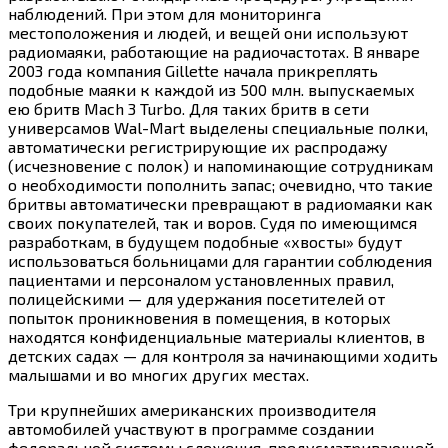
наблюдений. При этом для мониторинга
местоположения и людей, и вещей они используют
радиомаяки, работающие на радиочастотах. В январе
2003 года компания Gillette начала прикреплять
подобные маяки к каждой из 500 млн. выпускаемых
ею бритв Mach 3 Turbo. Для таких бритв в сети
универсамов Wal-Mart выделены специальные полки,
автоматически регистрирующие их распродажу
(исчезновение с полок) и напоминающие сотрудникам
о необходимости пополнить запас; очевидно, что такие
бритвы автоматически превращают в радиомаяки как
своих покупателей, так и воров. Судя по имеющимся
разработкам, в будущем подобные «хвосты» будут
использоваться больницами для гарантии соблюдения
пациентами и персоналом установленных правил,
полицейскими — для удержания посетителей от
попыток проникновения в помещения, в которых
находятся конфиденциальные материалы клиентов, в
детских садах — для контроля за начинающими ходить
малышами и во многих других местах.
Три крупнейших американских производителя
автомобилей участвуют в программе создании
федеральной системы слежения, предусматривающей