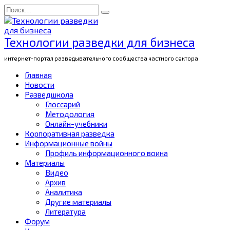
Перейти
Search
к
for:
содержанию
Технологии разведки для бизнеса
интернет-портал разведывательного сообщества частного сектора
Главная
Новости
Разведшкола
Глоссарий
Методология
Онлайн-учебники
Корпоративная разведка
Информационные войны
Профиль информационного воина
Материалы
Видео
Архив
Аналитика
Другие материалы
Литература
Форум