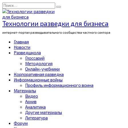
Перейти
Search
к
for:
содержанию
Технологии разведки для бизнеса
интернет-портал разведывательного сообщества частного сектора
Главная
Новости
Разведшкола
Глоссарий
Методология
Онлайн-учебники
Корпоративная разведка
Информационные войны
Профиль информационного воина
Материалы
Видео
Архив
Аналитика
Другие материалы
Литература
Форум