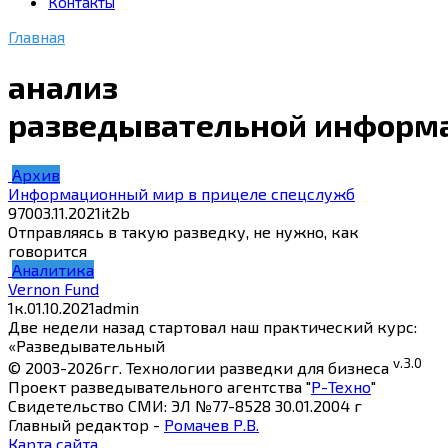
Контакты
Главная
анализ
разведывательной информ
Архив
Информационный мир в прицеле спецслужб
970
03.11.2021
it2b
Отправляясь в такую разведку, не нужно, как
говорится
Аналитика
Vernon Fund
1к.
01.10.2021
admin
Две недели назад стартовал наш практический курс:
«Разведывательный
v.3.0
© 2003-2026гг. Технологии разведки для бизнеса
Проект разведывательного агентства "
Р-Техно
"
Свидетельство СМИ: ЭЛ №77-8528 30.01.2004 г
Главный редактор -
Ромачев Р.В.
Карта сайта