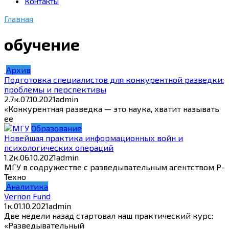
Контакты
Главная
обучение
Архив
Подготовка специалистов для конкурентной разведки:
проблемы и перспективы
2.7к.
07.10.2021
admin
«Конкурентная разведка — это наука, хватит называть
ее
Образование
Новейшая практика информационных войн и
психологических операций
1.2к.
06.10.2021
admin
МГУ в содружестве с разведывательным агентством Р-
Техно
Аналитика
Vernon Fund
1к.
01.10.2021
admin
Две недели назад стартовал наш практический курс:
«Разведывательный