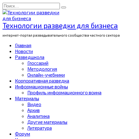
Перейти
Search
к
for:
содержанию
Технологии разведки для бизнеса
интернет-портал разведывательного сообщества частного сектора
Главная
Новости
Разведшкола
Глоссарий
Методология
Онлайн-учебники
Корпоративная разведка
Информационные войны
Профиль информационного воина
Материалы
Видео
Архив
Аналитика
Другие материалы
Литература
Форум