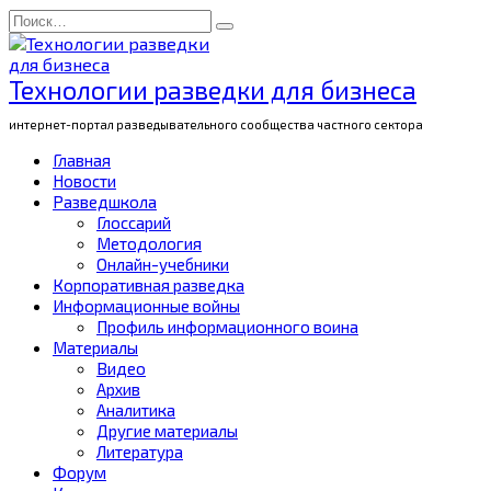
Перейти
Search
к
for:
содержанию
Технологии разведки для бизнеса
интернет-портал разведывательного сообщества частного сектора
Главная
Новости
Разведшкола
Глоссарий
Методология
Онлайн-учебники
Корпоративная разведка
Информационные войны
Профиль информационного воина
Материалы
Видео
Архив
Аналитика
Другие материалы
Литература
Форум