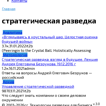
Контакты
Главная
стратегическая разведка
Аналитика
«Вглядываясь в хрустальный шар. Целостная оценка
будущей войны»
3.7к.
31.01.2022
it2b
(Peeringin to the Crystal Ball. Holistically Assessing
Методология
Стратегическая разведка: взгляд в будущее. Лекция
Андрея Олеговича Безрукова. 19.12.2016 г
1.2к.
16.11.2021
admin
Ответы на вопросы Андрей Олегович Безруков —
российский
Архив
Управление стратегической разведкой
987
03.11.2021
it2b
Что следует знать компании о своем деловом
окружении
v.3.0
© 2003-2026гг. Технологии разведки для бизнеса