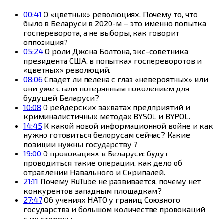
00:41
О «цветных» революциях. Почему то, что
было в Беларуси в 2020-м – это именно попытка
госпереворота, а не выборы, как говорит
оппозиция?
05:24
О роли Джона Болтона, экс-советника
президента США, в попытках госпереворотов и
«цветных» революций.
08:06
Спадет ли пелена с глаз «невероятных» или
они уже стали потерянным поколением для
будущей Беларуси?
10:08
О рейдерских захватах предприятий и
криминалистичных методах BYSOL и BYPOL.
14:45
К какой новой информационной войне и как
нужно готовиться белорусам сейчас? Какие
позиции нужны государству ?
19:00
О провокациях в Беларуси: будут
проводиться такие операции, как дело об
отравлении Навального и Скрипалей.
21:11
Почему RuTube не развивается, почему нет
конкурентов западным площадкам?
27:47
Об учениях НАТО у границ Союзного
государства и большом количестве провокаций
с их стороны.