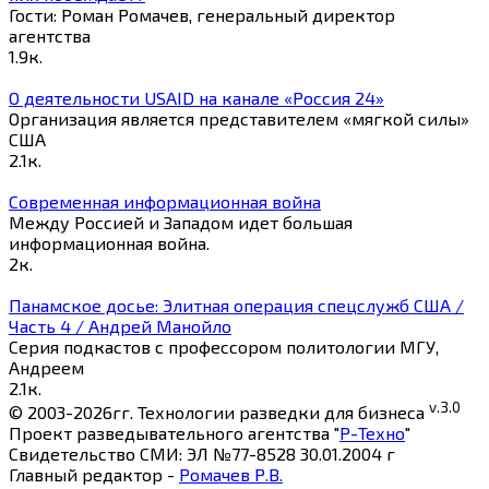
Гости: Роман Ромачев, генеральный директор
агентства
1.9к.
О деятельности USAID на канале «Россия 24»
Организация является представителем «мягкой силы»
США
2.1к.
Современная информационная война
Между Россией и Западом идет большая
информационная война.
2к.
Панамское досье: Элитная операция спецслужб США /
Часть 4 / Андрей Манойло
Серия подкастов с профессором политологии МГУ,
Андреем
2.1к.
v.3.0
© 2003-2026гг. Технологии разведки для бизнеса
Проект разведывательного агентства "
Р-Техно
"
Свидетельство СМИ: ЭЛ №77-8528 30.01.2004 г
Главный редактор -
Ромачев Р.В.