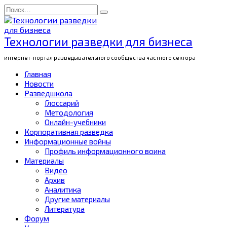
Перейти
Search
к
for:
содержанию
Технологии разведки для бизнеса
интернет-портал разведывательного сообщества частного сектора
Главная
Новости
Разведшкола
Глоссарий
Методология
Онлайн-учебники
Корпоративная разведка
Информационные войны
Профиль информационного воина
Материалы
Видео
Архив
Аналитика
Другие материалы
Литература
Форум