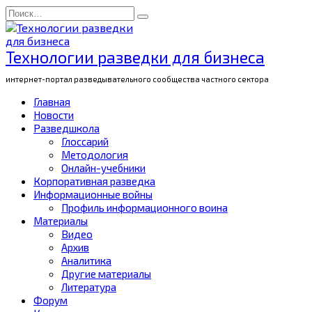
Перейти
Search
к
for:
содержанию
Технологии разведки для бизнеса
интернет-портал разведывательного сообщества частного сектора
Главная
Новости
Разведшкола
Глоссарий
Методология
Онлайн-учебники
Корпоративная разведка
Информационные войны
Профиль информационного воина
Материалы
Видео
Архив
Аналитика
Другие материалы
Литература
Форум