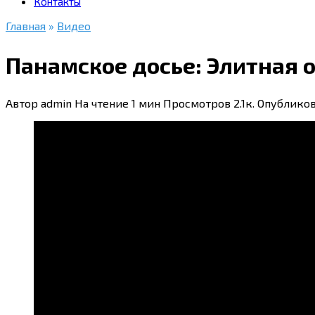
Контакты
Главная
»
Видео
Панамское досье: Элитная 
Автор
admin
На чтение
1 мин
Просмотров
2.1к.
Опублико