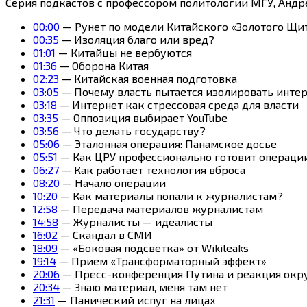
Серия подкастов с профессором политологии МГУ, Анд
00:00
— Рунет по модели Китайского «Золотого Щи
00:35
— Изоляция благо или вред?
01:01
— Китайцы не вербуются
01:36
— Оборона Китая
02:23
— Китайская военная подготовка
03:05
— Почему власть пытается изолировать инте
03:18
— Интернет как стрессовая среда для власти
03:35
— Оппозиция выбирает YouTube
03:56
— Что делать государству?
05:06
— Эталонная операция: Панамское досье
05:51
— Как ЦРУ профессионально готовит операци
06:27
— Как работает технология вброса
08:20
— Начало операции
10:20
— Как материалы попали к журналистам?
12:58
— Передача материалов журналистам
14:58
— Журналисты — идеалисты
16:02
— Скандал в СМИ
18:09
— «Боковая подсветка» от Wikileaks
19:14
— Приём «Трансформаторный эффект»
20:06
— Пресс-конференция Путина и реакция окр
20:34
— Знаю материал, меня там нет
21:31
— Панический испуг на лицах