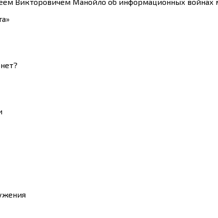
реем Викторовичем Манойло об информационных войнах 
та»
рнет?
и
ужения