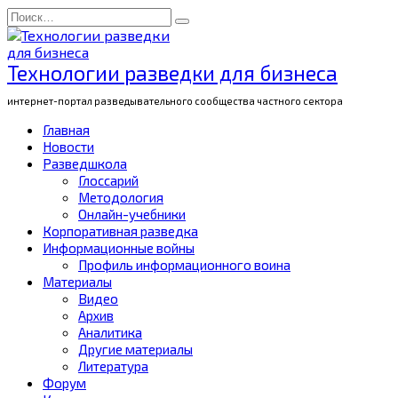
Перейти
Search
к
for:
содержанию
Технологии разведки для бизнеса
интернет-портал разведывательного сообщества частного сектора
Главная
Новости
Разведшкола
Глоссарий
Методология
Онлайн-учебники
Корпоративная разведка
Информационные войны
Профиль информационного воина
Материалы
Видео
Архив
Аналитика
Другие материалы
Литература
Форум