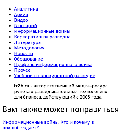
Аналитика
Архив
Видео
Глоссарий
Информационные войны
Корпоративная разведка
Литература
Методология
Новости
Образование
Профиль информационного воина
Прочее
Учебник по конкурентной разведке
it2b.ru
- авторитетнейший медиа-ресурс
рунета о разведывательных технологиях
для бизнеса, действующий с 2003 года.
Вам также может понравиться
Информационные войны. Кто и почему в
них побеждает?