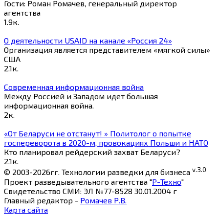
Гости: Роман Ромачев, генеральный директор
агентства
1.9к.
О деятельности USAID на канале «Россия 24»
Организация является представителем «мягкой силы»
США
2.1к.
Современная информационная война
Между Россией и Западом идет большая
информационная война.
2к.
«От Беларуси не отстанут! » Политолог о попытке
госпереворота в 2020-м, провокациях Польши и НАТО
Кто планировал рейдерский захват Беларуси?
2.1к.
v.3.0
© 2003-2026гг. Технологии разведки для бизнеса
Проект разведывательного агентства "
Р-Техно
"
Свидетельство СМИ: ЭЛ №77-8528 30.01.2004 г
Главный редактор -
Ромачев Р.В.
Карта сайта