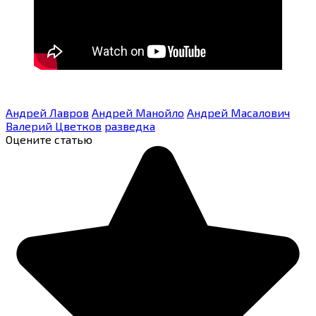
Андрей Лавров
Андрей Манойло
Андрей Масалович
Валерий Цветков
разведка
Оцените статью