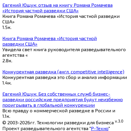
Евгений Ющук: отзыв на книгу Романа Ромачева
«История частной разведки США»
Книга Романа Ромачева «История частной разведки
США»
1.5к.
Книга Романа Ромачева «История частной
разведки США»
Увидела свет книга руководителя разведывательного
агентства «
2.8к.
Конкурентная разведка (англ. competitive intelligence)
Конкурентная разведка это сбор и анализ информации
1.4к.
Евгений Ющук: Без собственных служб бизнес-
разведки российские предприятия будут неизбежно
проигрывать в глобальной конкуренции
Всю правду о коммерческой разведке в России и
1.1к.
v.3.0
© 2003-2026гг. Технологии разведки для бизнеса
Проект разведывательного агентства "
Р-Техно
"