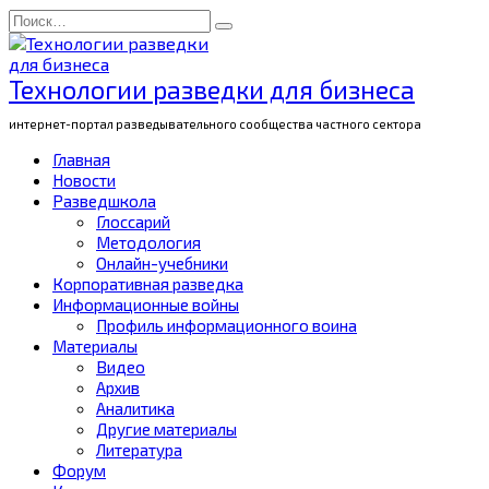
Перейти
Search
к
for:
содержанию
Технологии разведки для бизнеса
интернет-портал разведывательного сообщества частного сектора
Главная
Новости
Разведшкола
Глоссарий
Методология
Онлайн-учебники
Корпоративная разведка
Информационные войны
Профиль информационного воина
Материалы
Видео
Архив
Аналитика
Другие материалы
Литература
Форум