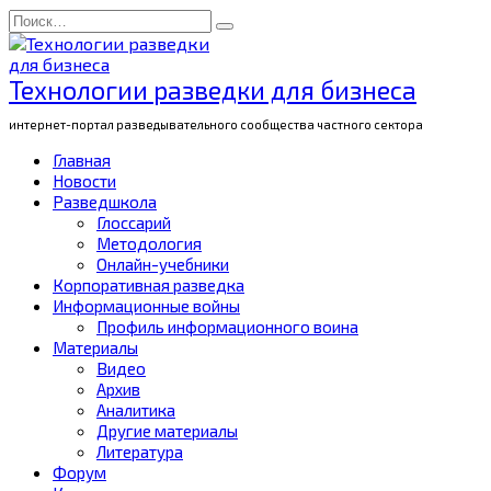
Перейти
Search
к
for:
содержанию
Технологии разведки для бизнеса
интернет-портал разведывательного сообщества частного сектора
Главная
Новости
Разведшкола
Глоссарий
Методология
Онлайн-учебники
Корпоративная разведка
Информационные войны
Профиль информационного воина
Материалы
Видео
Архив
Аналитика
Другие материалы
Литература
Форум