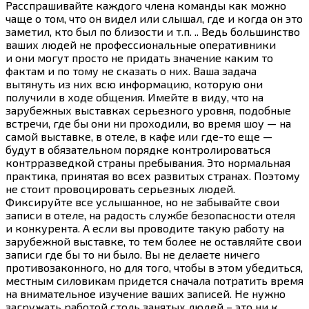
Расспрашивайте каждого члена команды как можно
чаще о том, что он видел или слышал, где и когда он это
заметил, кто был по близости и т.п. .. Ведь большинство
ваших людей не профессиональные оперативники
и они могут просто не придать значение каким то
фактам и по тому не сказать о них. Ваша задача
вытянуть из них всю информацию, которую они
получили в ходе общения. Имейте в виду, что на
зарубежных выставках серьезного уровня, подобные
встречи, где бы они ни проходили, во время шоу — на
самой выставке, в отеле, в кафе или
где-то
еще —
будут в обязательном порядке контролироваться
контрразведкой страны пребывания. Это нормальная
практика, принятая во всех развитых странах. Поэтому
не стоит провоцировать серьезных людей.
Фиксируйте все услышанное, но не забывайте свои
записи в отеле, на радость службе безопасности отеля
и конкурента. А если вы проводите такую работу на
зарубежной выставке, то тем более не оставляйте свои
записи где бы то ни было. Вы не делаете ничего
противозаконного, но для того, чтобы в этом убедиться,
местным силовикам придется сначала потратить время
на внимательное изучение ваших записей. Не нужно
загружать работой столь занятых людей – это ни к