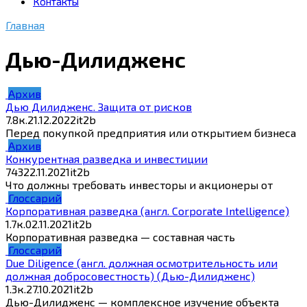
Контакты
Главная
Дью-Дилидженс
Архив
Дью Дилидженс. Защита от рисков
7.8к.
21.12.2022
it2b
Перед покупкой предприятия или открытием бизнеса
Архив
Конкурентная разведка и инвестиции
743
22.11.2021
it2b
Что должны требовать инвесторы и акционеры от
Глоссарий
Корпоративная разведка (англ. Corporate Intelligence)
1.7к.
02.11.2021
it2b
Корпоративная разведка — составная часть
Глоссарий
Due Diligence (англ. должная осмотрительность или
должная добросовестность) (Дью-Дилидженс)
1.3к.
27.10.2021
it2b
Дью-Дилидженс — комплексное изучение объекта