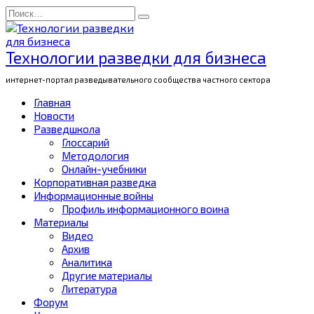
Перейти
Search
к
for:
содержанию
Технологии разведки для бизнеса
интернет-портал разведывательного сообщества частного сектора
Главная
Новости
Разведшкола
Глоссарий
Методология
Онлайн-учебники
Корпоративная разведка
Информационные войны
Профиль информационного воина
Материалы
Видео
Архив
Аналитика
Другие материалы
Литература
Форум