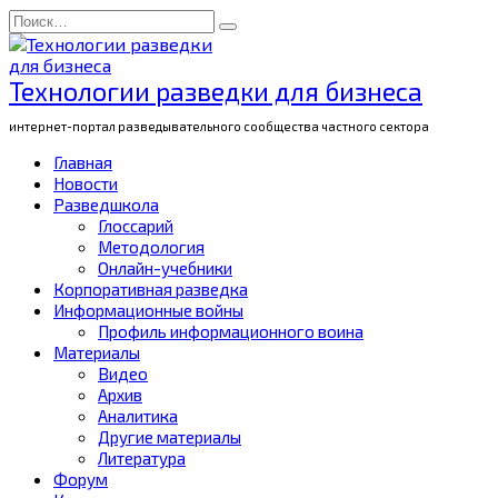
Перейти
Search
к
for:
содержанию
Технологии разведки для бизнеса
интернет-портал разведывательного сообщества частного сектора
Главная
Новости
Разведшкола
Глоссарий
Методология
Онлайн-учебники
Корпоративная разведка
Информационные войны
Профиль информационного воина
Материалы
Видео
Архив
Аналитика
Другие материалы
Литература
Форум