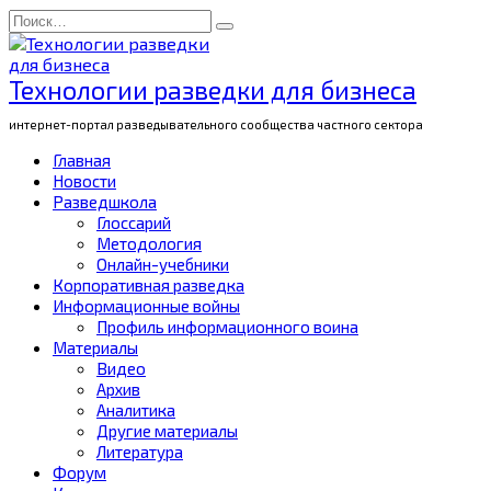
Перейти
Search
к
for:
содержанию
Технологии разведки для бизнеса
интернет-портал разведывательного сообщества частного сектора
Главная
Новости
Разведшкола
Глоссарий
Методология
Онлайн-учебники
Корпоративная разведка
Информационные войны
Профиль информационного воина
Материалы
Видео
Архив
Аналитика
Другие материалы
Литература
Форум