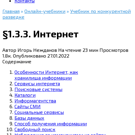
Контакты
Главная
»
Онлайн-учебники
»
Учебник по конкурентной
разведке
§1.3.3. Интернет
Автор
Игорь Нежданов
На чтение
23 мин
Просмотров
1.8к.
Опубликовано
27.01.2022
Содержание
Особенности Интернет, как
хранилища информации
Сервисы интернета
Поисковые системы
Каталоги
Информагентства
Сайты СМИ
Социальные сервисы
Базы данных
Способ получения информации
Свободный поиск
Наблюдение за изменениями на сайтах