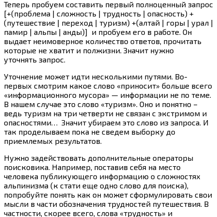
Теперь пробуем составить первый полноценный запрос
[+(проблема | сложность | трудность | опасность) +
(путешествие | переход | туризм) +(алтай | горы | урал |
памир | альпы | анды)] и пробуем его в работе. Он
выдает неимоверное количество ответов, прочитать
которые не хватит и полжизни. Значит нужно
уточнять запрос.
Уточнение может идти несколькими путями. Во-
первых смотрим какое слово «приносит» больше всего
«информационного мусора» — информации не по теме.
В нашем случае это слово «туризм». Оно и понятно –
ведь туризм на три четверти не связан с экстримом и
опасностями… Значит убираем это слово из запроса. И
так проделываем пока не сведем выборку до
приемлемых результатов.
Нужно задействовать дополнительные операторы
поисковика. Например, поставив себя на место
человека публикующего информацию о сложностях
альпинизма (к стати еще одно слово для поиска),
попробуйте понять как он может сформулировать свои
мысли в части обозначения трудностей путешествия. В
частности, скорее всего, слова «трудность» и