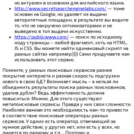
но актуален в основном для английского языка.
http://www.secretsearchenginelabs.com/
— тоже
основан на Google, но удаляет из выдачи
авторитетные площадки, в результате вы видите
то, что не накручено оптимизаторами и не
выведено в топ выдачи искусственно.
https://publicwww.com/
— поиск по исходному
коду страницы – любой фрагмент, хоть на HTML,
JS и CSS. Вы можете найти одинаковый скрипт на
разных сайтах например)))) Сами придумаете как
использовать этот сервис.
Помните, у разных поисковых сервисов разное
покрытие интернета и разная скорость подгрузки
нового в свою БД? Возникает мысль – а нельзя ли
объединить результаты поиска разных поисковиков,
удалив дубли? Ведь эффективность должна
повыситься. Можно. Для этого существуют
метапоисковые сервисы. Правда у них свои сложности.
Наиболее важная это необходимость
как-то
привести
в соответствие поисковые операторы разных
сервисов. У одних есть оператор, отвечающий за
нужное действие, у других нет, или есть у всех, но
пишется по разному и т.п. .. Поэтому к