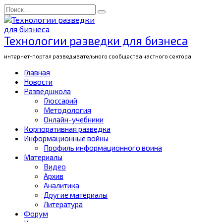
Перейти
Search
к
for:
содержанию
Технологии разведки для бизнеса
интернет-портал разведывательного сообщества частного сектора
Главная
Новости
Разведшкола
Глоссарий
Методология
Онлайн-учебники
Корпоративная разведка
Информационные войны
Профиль информационного воина
Материалы
Видео
Архив
Аналитика
Другие материалы
Литература
Форум