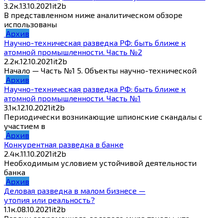
3.2к.
13.10.2021
it2b
В представленном ниже аналитическом обзоре
использованы
Архив
Научно-техническая разведка РФ: быть ближе к
атомной промышленности. Часть №2
2.2к.
12.10.2021
it2b
Начало — Часть №1 5. Объекты научно-технической
Архив
Научно-техническая разведка РФ: быть ближе к
атомной промышленности. Часть №1
3.1к.
12.10.2021
it2b
Периодически возникающие шпионские скандалы с
участием в
Архив
Конкурентная разведка в банке
2.4к.
11.10.2021
it2b
Необходимым условием устойчивой деятельности
банка
Архив
Деловая разведка в малом бизнесе —
утопия или реальность?
1.1к.
08.10.2021
it2b