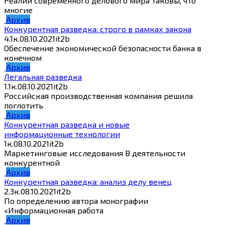
Реалии современного делового мира таковы, что
многие
Архив
Конкурентная разведка: строго в рамках закона
4.1к.
08.10.2021
it2b
Обеспечение экономической безопасности банка в
конечном
Архив
Легальная разведка
1.1к.
08.10.2021
it2b
Российская производственная компания решила
поглотить
Архив
Конкурентная разведка и новые
информационные технологии
1к.
08.10.2021
it2b
Маркетинговые исследования В деятельности
конкурентной
Архив
Конкурентная разведка: анализ делу венец
2.3к.
08.10.2021
it2b
По определению автора монографии
«Информационная работа
Архив